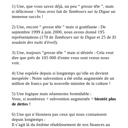
1) Une, que vous savez déjà, un peu “
grosse tête
”, mais
si délicieuse : Vous avez fait de
Tambours sur la Digue
un
immense succès !
2) Une, encore “
grosse tête
” mais si gratifiante : De
septembre 1999 à juin 2000, nous avons donné 195
représentations (170 de
Tambours sur la Digue
et 25 de
Et
soudain des nuits d'éveil
).
3) Une, toujours “
grosse tête
” mais si désirée : Cela veut
dire que près de 105 000 d'entre vous sont venus nous
voir.
4) Une espérée depuis si longtemps qu’elle en devient
inespérée : Notre subvention a été enfin augmentée de un
million de francs par la nouvelle ministre de la culture !
5) Une logique mais néanmoins formidable :
Vous, si nombreux + subvention augmentée =
bientôt plus
de dettes !
6) Une qui n’étonnera pas ceux qui nous connaissent
depuis longtemps :
Il s’agit là du énième rétablissement de nos finances au