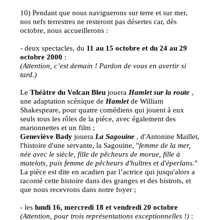
10) Pendant que nous naviguerons sur terre et sur mer,
nos nefs terrestres ne resteront pas désertes car, dès
octobre, nous accueillerons :
- deux spectacles, du
11 au 15 octobre et du 24 au 29
octobre 2000
:
(Attention, c’est demain ! Pardon de vous en avertir si
tard.)
Le
Théâtre du Volcan Bleu
jouera
Hamlet sur la route
,
une adaptation scénique de
Hamlet
de William
Shakespeare, pour quatre comédiens qui jouent à eux
seuls tous les rôles de la pièce, avec également des
marionnettes et un film ;
Geneviève Bady
jouera
La Sagouine
, d'Antonine Maillet,
l'histoire d'une servante, la Sagouine, "
femme de la mer,
née avec le siècle, fille de pêcheurs de morue, fille à
matelots, puis femme de pêcheurs d'huîtres et d'éperlans.
"
La pièce est dite en acadien par l’actrice qui jusqu'alors a
raconté cette histoire dans des granges et des bistrots, et
que nous recevrons dans notre foyer ;
- les
lundi 16, mercredi 18 et vendredi 20 octobre
(Attention, pour trois représentations exceptionnelles !)
: