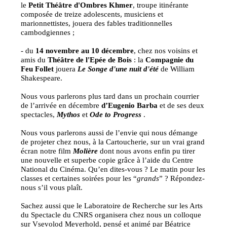
le
Petit Théâtre d'Ombres Khmer
, troupe itinérante
composée de treize adolescents, musiciens et
marionnettistes, jouera des fables traditionnelles
cambodgiennes ;
- du
14 novembre au 10 décembre
, chez nos voisins et
amis du
Théâtre de l'Epée de Bois
: la
Compagnie du
Feu Follet
jouera
Le Songe d'une nuit d'été
de William
Shakespeare.
Nous vous parlerons plus tard dans un prochain courrier
de l’arrivée en décembre
d’Eugenio Barba
et de ses deux
spectacles,
Mythos
et
Ode to Progress
.
Nous vous parlerons aussi de l’envie qui nous démange
de projeter chez nous, à la Cartoucherie, sur un vrai grand
écran notre film
Molière
dont nous avons enfin pu tirer
une nouvelle et superbe copie grâce à l’aide du Centre
National du Cinéma. Qu’en dites-vous ? Le matin pour les
classes et certaines soirées pour les “
grands
” ? Répondez-
nous s’il vous plaît.
Sachez aussi que le Laboratoire de Recherche sur les Arts
du Spectacle du CNRS organisera chez nous un colloque
sur Vsevolod Meyerhold, pensé et animé par Béatrice