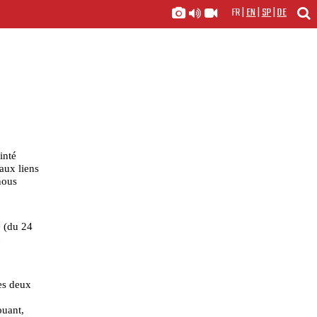
FR
|
EN
|
SP
|
DE
inté
aux liens
nous
e (du 24
es deux
uant,