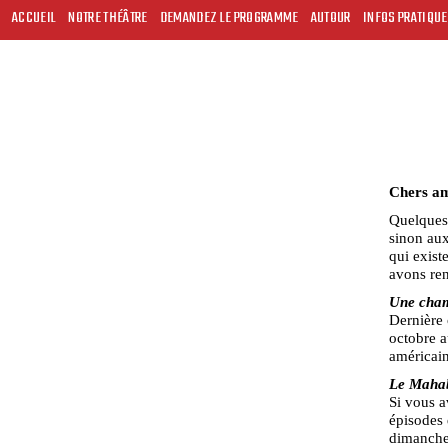
ACCUEIL
NOTRE THÉÂTRE
DEMANDEZ LE PROGRAMME
AUTOUR
INFOS PRATIQU
Chers am
Quelques 
sinon aux
qui exist
avons re
Une cham
Dernière 
octobre a
américai
Le Maha
Si vous 
épisodes
dimanche