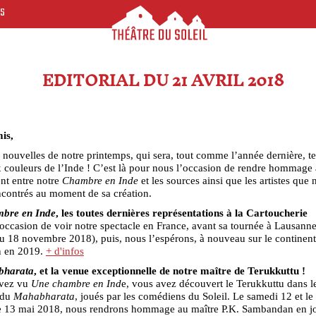
ES
EDITORIAL DU 21 AVRIL 2018
is,
nouvelles de notre printemps, qui sera, tout comme l’année dernière, te
 couleurs de l’Inde ! C’est là pour nous l’occasion de rendre hommage 
ent entre notre
Chambre en Inde
et les sources ainsi que les artistes que 
ncontrés au moment de sa création.
bre en Inde
, les toutes dernières représentations à la Cartoucherie
occasion de voir notre spectacle en France, avant sa tournée à Lausann
u 18 novembre 2018), puis, nous l’espérons, à nouveau sur le continent
n en 2019.
+ d'infos
bharata
, et la venue exceptionnelle de notre maître de Terukkuttu !
avez vu
Une chambre en Ind
e, vous avez découvert le Terukkuttu dans l
 du
Mahabharata
, joués par les comédiens du Soleil. Le samedi 12 et le
 13 mai 2018, nous rendrons hommage au maître P.K. Sambandan en jo