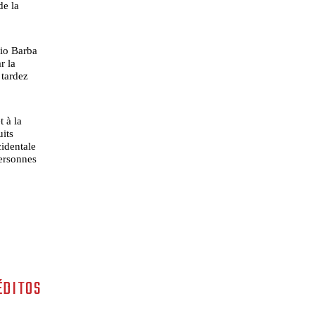
de la
nio Barba
r la
 tardez
 à la
uits
cidentale
personnes
ÉDITOS