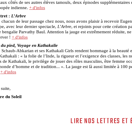
s aux côtés de ses autres élèves tamouls, deux épisodes supplémentaires 
popée indienne.
+ d'infos
tret :
L’Arbre
chacun de leur passage chez nous, nous avons plaisir à recevoir Euge
upe, avec leur dernier spectacle,
L’Arbre
, et rejoints pour cette création pa
 bengalie Parvathy Baul. Attention la jauge est extrêmement réduite, ne
erver !
+ d'infos
 du pied, Voyage en Kathakalie
 Schaub-Abkarian et ses Kathakali Girls rendent hommage à la beauté et
athakali : « la folie de l’Inde, la rigueur et l’exigence des classes, les n
s de Kathakali, le privilège de jouer des rôles masculins, être femme oc
onde d’homme et de tradition... ». La jauge est là aussi limitée à 100 
!
+ d'infos
 suite,
re du Soleil
LIRE NOS LETTRES ET 