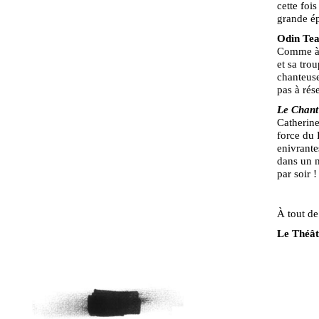
cette foi
grande é
Odin Tea
Comme à 
et sa tro
chanteuse
pas à rés
Le Chant
Catherine
force du K
enivrante
dans un m
par soir 
À tout de
Le Théât