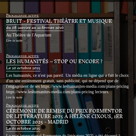
Progagande active
BRUIT - FESTIVAL THÉÂTRE ET MUSIQUE
du 08 janvier au 22 février 2026
Au Théâtre de l'Aquarium
Lire la suite
Progagande active
LES HUMANITÉS – STOP OU ENCORE ?
Le 20 octobre 2025
Les humanités, ce n'est pas pareil. Un média en ligne qui a fait le choix
d'un site entièrement gratuit, sans publicité, qui ne dépend que de
l'engagement de ses
https://www.leshumanites-media.com/plans-pricing
https://www.leshumanites-media.com/plans-pricing
lecteurs.
Lire la suite
Progagande active
CÉRÉMONIE DE REMISE DU PRIX FORMENTOR
DE LITTÉRATURE 2025 À HÉLÈNE CIXOUS, 1ER
OCTOBRE 2025 - MADRID
Le 01 octobre 2025
Le prix international Formentor de littérature 2025 a été décerné à