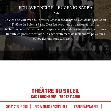
FEU AVEC NEIGE – EUGENIO BARBA
2026
Je viens de voir avec Julia Varley
Ici sont les dragons. Deuxième époque
du
Théâtre du Soleil à Paris. C'est feu avec neige : passion et maîtrise
technique, musicalité dramaturgique et analyse des événements historiques
traduite en poésie théâtrale : un enchevêtrement de métaphores physiques
et vocales qui nous saisissent. (...)
THÉÂTRE DU SOLEIL
CARTOUCHERIE - 75012 PARIS
CONTACTEZ-NOUS
RECEVOIR NOS ACTUALITÉS
L'ARBRE À PALABRES