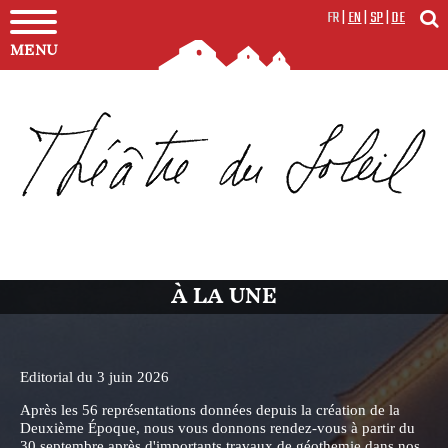
FR
|
EN
|
SP
|
DE
MENU
À LA UNE
Editorial du 3 juin 2026
Après les 56 représentations données depuis la création de la
Deuxième Époque, nous vous donnons rendez-vous à partir du
30 septembre après d'importants travaux de géothemie dans nos