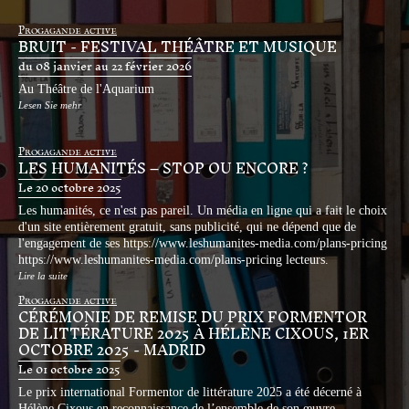
Progagande active
BRUIT - FESTIVAL THÉÂTRE ET MUSIQUE
du 08 janvier au 22 février 2026
Au Théâtre de l'Aquarium
Lesen Sie mehr
Progagande active
LES HUMANITÉS – STOP OU ENCORE ?
Le 20 octobre 2025
Les humanités, ce n'est pas pareil. Un média en ligne qui a fait le choix
d'un site entièrement gratuit, sans publicité, qui ne dépend que de
l'engagement de ses
https://www.leshumanites-media.com/plans-pricing
https://www.leshumanites-media.com/plans-pricing
lecteurs.
Lire la suite
Progagande active
CÉRÉMONIE DE REMISE DU PRIX FORMENTOR
DE LITTÉRATURE 2025 À HÉLÈNE CIXOUS, 1ER
OCTOBRE 2025 - MADRID
Le 01 octobre 2025
Le prix international Formentor de littérature 2025 a été décerné à
Hélène Cixous en reconnaissance de l’ensemble de son œuvre.