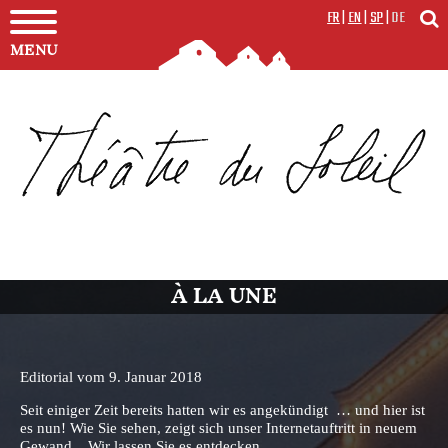
FR
|
EN
|
SP
|
DE
MENU
À LA UNE
Editorial vom 9. Januar 2018
Seit einiger Zeit bereits hatten wir es angekündigt … und hier ist
es nun! Wie Sie sehen, zeigt sich unser Internetauftritt in neuem
Gewand... Wir lassen Sie es entdecken…