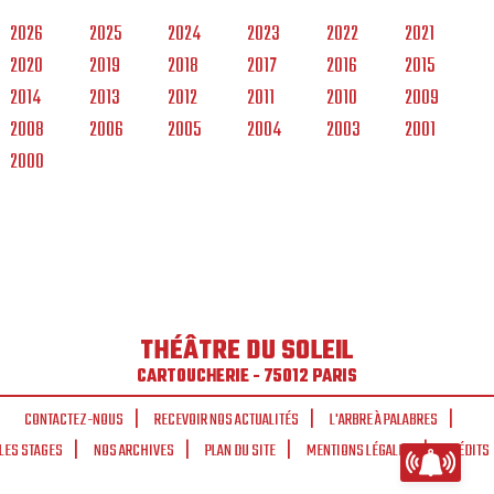
2026
2025
2024
2023
2022
2021
2020
2019
2018
2017
2016
2015
2014
2013
2012
2011
2010
2009
2008
2006
2005
2004
2003
2001
2000
THÉÂTRE DU SOLEIL
CARTOUCHERIE - 75012 PARIS
CONTACTEZ-NOUS
RECEVOIR NOS ACTUALITÉS
L'ARBRE À PALABRES
LES STAGES
NOS ARCHIVES
PLAN DU SITE
MENTIONS LÉGALES
CRÉDITS