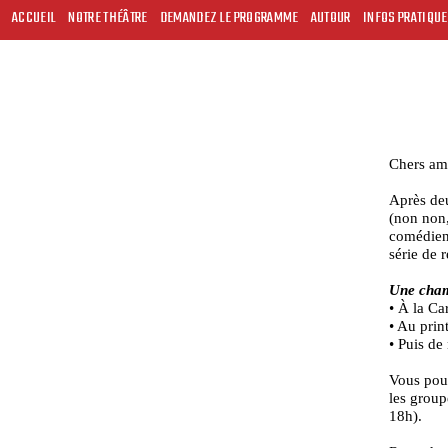
ACCUEIL
NOTRE THÉÂTRE
DEMANDEZ LE PROGRAMME
AUTOUR
INFOS PRATIQU
Chers am
Après deu
(non non,
comédiens
série de 
Une cham
• À la Ca
• Au prin
• Puis de
Vous pou
les group
18h).