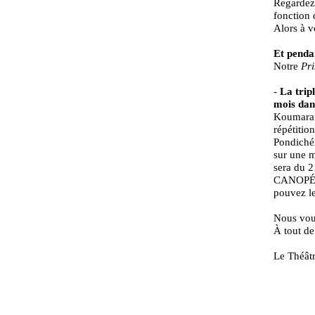
Regardez 
fonction 
Alors à v
Et penda
Notre
Pri
-
La trip
mois dan
Koumarane
répétition
Pondichér
sur une 
sera du 2
CANOPÉ a 
pouvez le
Nous vou
À tout de
Le Théâtr