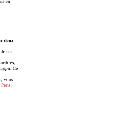
ris en
ur deux
 de ses
urtitrés,
ruppu
. Ce
s, vous
 Paris
.