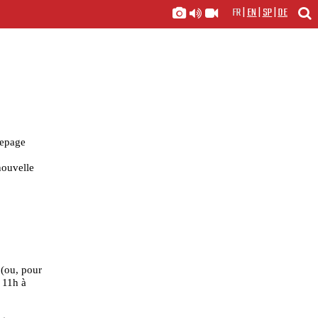
FR
|
EN
|
SP
|
DE
Lepage
nouvelle
h
(ou, pour
 11h à