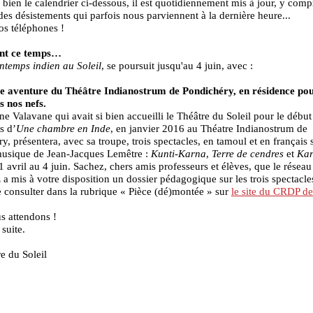
bien le calendrier ci-dessous, il est quotidiennement mis à jour, y comp
des désistements qui parfois nous parviennent à la dernière heure...
os téléphones !
nt ce temps…
ntemps indien au Soleil
, se poursuit jusqu'au 4 juin, avec :
le aventure du Théâtre Indianostrum de Pondichéry, en résidence po
s nos nefs.
 Valavane qui avait si bien accueilli le Théâtre du Soleil pour le début
s d’
Une chambre en Inde
, en janvier 2016 au Théatre Indianostrum de
y, présentera, avec sa troupe, trois spectacles, en tamoul et en français s
musique de Jean-Jacques Lemêtre :
Kunti-Karna
,
Terre de cendres
et
Ka
1 avril au 4 juin. Sachez, chers amis professeurs et élèves, que le réseau
mis à votre disposition un dossier pédagogique sur les trois spectacle
 consulter dans la rubrique « Pièce (dé)montée » sur
le site du CRDP de
s attendons !
 suite.
e du Soleil