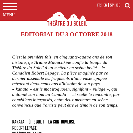
FR
|
EN
|
SP
|
DE
MENU
EDITORIAL DU 3 OCTOBRE 2018
C’est la première fois, en cinquante-quatre ans de son
histoire, qu’Ariane Mnouchkine confie la troupe du
Théâtre du Soleil à un metteur en scène invité – le
Canadien Robert Lepage. La pièce imaginée par ce
dernier assemble les fragments d’une vaste épopée
retraçant deux-cents ans d’histoire de son pays —
« kanata » est le mot iroquoien, signifant « village », qui
a donné son nom au Canada — et scelle la rencontre, par
comédiens interposés, entre deux metteurs en scène
convaincus que l’artiste peut être le témoin de son temps.
KANATA – ÉPISODE I – LA CONTROVERSE
ROBERT LEPAGE