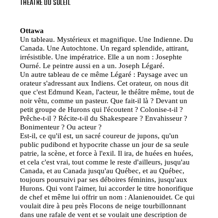
THÉÂTRE DU SOLEIL
Ottawa
Un tableau. Mystérieux et magnifique. Une Indienne. Du
Canada. Une Autochtone. Un regard splendide, attirant,
irrésistible. Une impératrice. Elle a un nom : Josephte
Ourné. Le peintre aussi en a un. Joseph Légaré.
Un autre tableau de ce même Légaré : Paysage avec un
orateur s'adressant aux Indiens. Cet orateur, on nous dit
que c'est Edmund Kean, l'acteur, le théâtre même, tout de
noir vêtu, comme un pasteur. Que fait-il là ? Devant un
petit groupe de Hurons qui l'écoutent ? Colonise-t-il ?
Prêche-t-il ? Récite-t-il du Shakespeare ? Envahisseur ?
Bonimenteur ? Ou acteur ?
Est-il, ce qu'il est, un sacré coureur de jupons, qu'un
public pudibond et hypocrite chasse un jour de sa seule
patrie, la scène, et force à l'exil. Il ira, de huées en huées,
et cela c'est vrai, tout comme le reste d'ailleurs, jusqu'au
Canada, et au Canada jusqu'au Québec, et au Québec,
toujours poursuivi par ses déboires féminins, jusqu'aux
Hurons. Qui vont l'aimer, lui accorder le titre honorifique
de chef et même lui offrir un nom : Alanienouidet. Ce qui
voulait dire à peu près Flocons de neige tourbillonnant
dans une rafale de vent et se voulait une description de