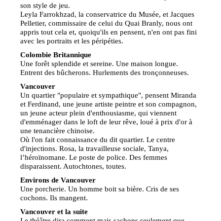
son style de jeu.
Leyla Farrokhzad, la conservatrice du Musée, et Jacques
Pelletier, commissaire de celui du Quai Branly, nous ont
appris tout cela et, quoiqu'ils en pensent, n'en ont pas fini
avec les portraits et les péripéties.
Colombie Britannique
Une forêt splendide et sereine. Une maison longue.
Entrent des bûcherons. Hurlements des tronçonneuses.
Vancouver
Un quartier "populaire et sympathique", pensent Miranda
et Ferdinand, une jeune artiste peintre et son compagnon,
un jeune acteur plein d'enthousiasme, qui viennent
d'emménager dans le loft de leur rêve, loué à prix d'or à
une tenancière chinoise.
Où l'on fait connaissance du dit quartier. Le centre
d'injections. Rosa, la travailleuse sociale, Tanya,
l’héroïnomane. Le poste de police. Des femmes
disparaissent. Autochtones, toutes.
Environs de Vancouver
Une porcherie. Un homme boit sa bière. Cris de ses
cochons. Ils mangent.
Vancouver et la suite
Le théâtre dira comment mais sachons seulement que