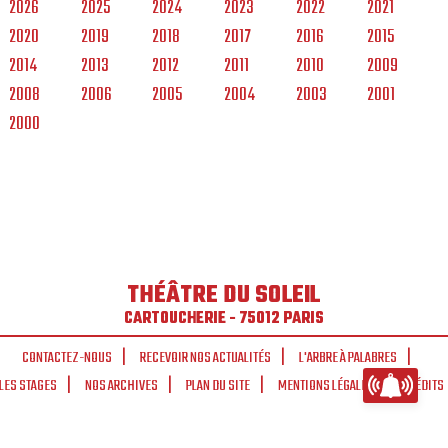
2026
2025
2024
2023
2022
2021
2020
2019
2018
2017
2016
2015
2014
2013
2012
2011
2010
2009
2008
2006
2005
2004
2003
2001
2000
THÉÂTRE DU SOLEIL
CARTOUCHERIE - 75012 PARIS
CONTACTEZ-NOUS
RECEVOIR NOS ACTUALITÉS
L'ARBRE À PALABRES
LES STAGES
NOS ARCHIVES
PLAN DU SITE
MENTIONS LÉGALES
CRÉDITS