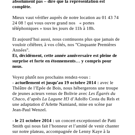
absolument pas – dire que la représentation est
complète.
Mieux vaut vérifier auprès de notre location au 01 43 74
24 08 ! qui vous ouvre grand nos « portes
téléphoniques » tous les jours de 11h à 18h.
Et aujourd’hui aussi, nous continuons plus que jamais de
vouloir célébrer, à vos côtés, nos "Cinquante Premières
Années".
Et, décidément, cette année anniversaire est pleine de
surprise et forte en étonnements… y compris pour
nous.
Voyez plutôt nos prochains rendez-vous :
-
actuellement et jusqu’au 19 octobre 2014 :
avec le
Théâtre de l’Epée de Bois, nous hébergerons une troupe
de jeunes acteurs venus de Bolivie avec
Les Égarés du
Chaco
, d’après
La Lagune H3
d’Adolfo Costa du Rels et
une adaptation d’Arlette Namiand, mise en scène par
Jean-Paul Wenzel.
-
le 21 octobre 2014 :
un concert exceptionnel de Patti
Smith qui nous fait l’honneur et l’amitié de venir chanter
sur notre plateau, accompagnée de Lenny Kaye à la