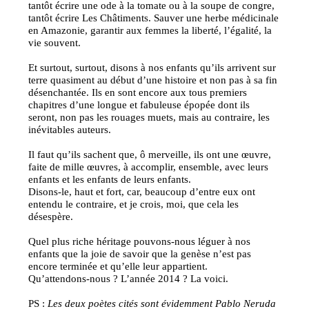
tantôt écrire une ode à la tomate ou à la soupe de congre,
tantôt écrire Les Châtiments. Sauver une herbe médicinale
en Amazonie, garantir aux femmes la liberté, l’égalité, la
vie souvent.
Et surtout, surtout, disons à nos enfants qu’ils arrivent sur
terre quasiment au début d’une histoire et non pas à sa fin
désenchantée. Ils en sont encore aux tous premiers
chapitres d’une longue et fabuleuse épopée dont ils
seront, non pas les rouages muets, mais au contraire, les
inévitables auteurs.
Il faut qu’ils sachent que, ô merveille, ils ont une œuvre,
faite de mille œuvres, à accomplir, ensemble, avec leurs
enfants et les enfants de leurs enfants.
Disons-le, haut et fort, car, beaucoup d’entre eux ont
entendu le contraire, et je crois, moi, que cela les
désespère.
Quel plus riche héritage pouvons-nous léguer à nos
enfants que la joie de savoir que la genèse n’est pas
encore terminée et qu’elle leur appartient.
Qu’attendons-nous ? L’année 2014 ? La voici.
PS :
Les deux poètes cités sont évidemment Pablo Neruda