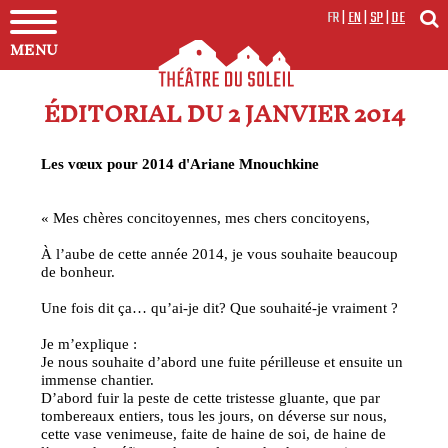
FR
|
EN
|
SP
|
DE
MENU
ÉDITORIAL DU 2 JANVIER 2014
Les vœux pour 2014 d'Ariane Mnouchkine
« Mes chères concitoyennes, mes chers concitoyens,
À l’aube de cette année 2014, je vous souhaite beaucoup
de bonheur.
Une fois dit ça… qu’ai-je dit? Que souhaité-je vraiment ?
Je m’explique :
Je nous souhaite d’abord une fuite périlleuse et ensuite un
immense chantier.
D’abord fuir la peste de cette tristesse gluante, que par
tombereaux entiers, tous les jours, on déverse sur nous,
cette vase venimeuse, faite de haine de soi, de haine de