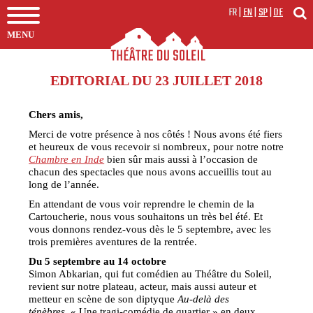
FR
|
EN
|
SP
|
DE
MENU
EDITORIAL DU 23 JUILLET 2018
Chers amis,
Merci de votre présence à nos côtés ! Nous avons été fiers
et heureux de vous recevoir si nombreux, pour notre notre
Chambre en Inde
bien sûr mais aussi à l’occasion de
chacun des spectacles que nous avons accueillis tout au
long de l’année.
En attendant de vous voir reprendre le chemin de la
Cartoucherie, nous vous souhaitons un très bel été. Et
vous donnons rendez-vous dès le 5 septembre, avec les
trois premières aventures de la rentrée.
Du 5 septembre au 14 octobre
Simon Abkarian, qui fut comédien au Théâtre du Soleil,
revient sur notre plateau, acteur, mais aussi auteur et
metteur en scène de son diptyque
Au-delà des
ténèbres
. « Une tragi-comédie de quartier » en deux