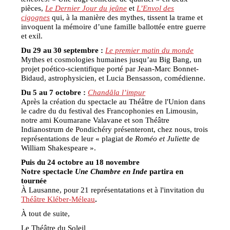
pièces,
Le Dernier Jour du jeûne
et
L’Envol des
cigognes
qui, à la manière des mythes, tissent la trame et
invoquent la mémoire d’une famille ballottée entre guerre
et exil.
Du 29 au 30 septembre :
Le premier matin du monde
Mythes et cosmologies humaines jusqu’au Big Bang, un
projet poético-scientifique porté par Jean-Marc Bonnet-
Bidaud, astrophysicien, et Lucia Bensasson, comédienne.
Du 5 au 7 octobre :
Chandâla l’impur
Après la création du spectacle au Théâtre de l'Union dans
le cadre du du festival des Francophonies en Limousin,
notre ami Koumarane Valavane et son Théâtre
Indianostrum de Pondichéry présenteront, chez nous, trois
représentations de leur « plagiat de
Roméo et Juliette
de
William Shakespeare ».
Puis du 24 octobre au 18 novembre
Notre spectacle
Une Chambre en Inde
partira en
tournée
À Lausanne, pour 21 représentatations et à l'invitation du
Théâtre Kléber-Méleau
.
À tout de suite,
Le Théâtre du Soleil