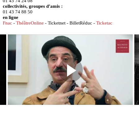
01 43 74 24 08
collectivités, groupes d’amis :
01 43 74 88 50
en ligne
Fnac
-
ThéâtreOnline
- Ticketnet - BilletRéduc -
Ticketac