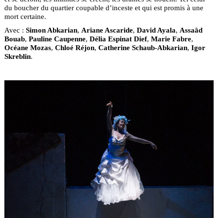
du boucher du quartier coupable d’inceste et qui est promis à une
mort certaine.
Avec :
Simon Abkarian
,
Ariane Ascaride
,
David Ayala
,
Assaâd
Bouab
,
Pauline Caupenne
,
Délia Espinat Dief
,
Marie Fabre
,
Océane Mozas
,
Chloé Réjon
,
Catherine Schaub-Abkarian
,
Igor
Skreblin
.