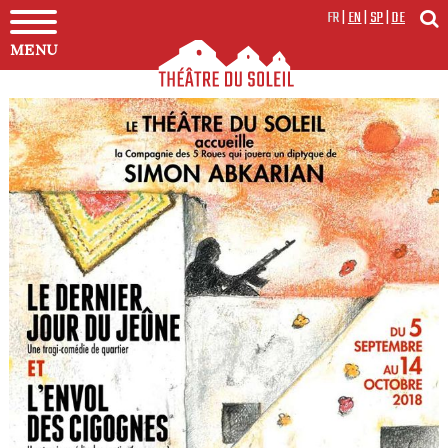
FR
|
EN
|
SP
|
DE
MENU