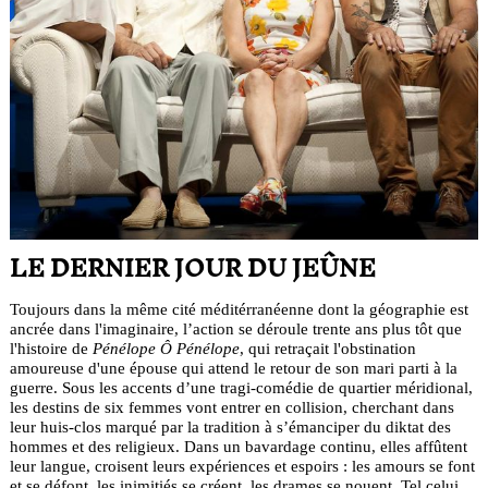
LE DERNIER JOUR DU JEÛNE
Toujours dans la même cité méditérranéenne dont la géographie est
ancrée dans l'imaginaire, l’action se déroule trente ans plus tôt que
l'histoire de
Pénélope Ô Pénélope
, qui retraçait l'obstination
amoureuse d'une épouse qui attend le retour de son mari parti à la
guerre. Sous les accents d’une tragi-comédie de quartier méridional,
les destins de six femmes vont entrer en collision, cherchant dans
leur huis-clos marqué par la tradition à s’émanciper du diktat des
hommes et des religieux. Dans un bavardage continu, elles affûtent
leur langue, croisent leurs expériences et espoirs : les amours se font
et se défont, les inimitiés se créent, les drames se nouent. Tel celui