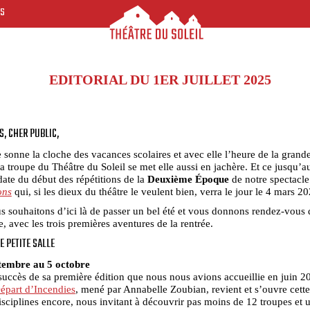
ES
EDITORIAL DU 1ER JUILLET 2025
S, CHER PUBLIC,
 sonne la cloche des vacances scolaires et avec elle l’heure de la grande
 la troupe du Théâtre du Soleil se met elle aussi en jachère. Et ce jusqu’a
date du début des répétitions de la
Deuxième Époque
de notre spectacl
ons
qui, si les dieux du théâtre le veulent bien, verra le jour le 4 mars 20
 souhaitons d’ici là de passer un bel été et vous donnons rendez-vous 
, avec les trois premières aventures de la rentrée.
E PETITE SALLE
tembre au 5 octobre
succès de sa première édition que nous nous avions accueillie en juin 20
Départ d’Incendies
, mené par Annabelle Zoubian, revient et s’ouvre cett
isciplines encore, nous invitant à découvrir pas moins de 12 troupes et 