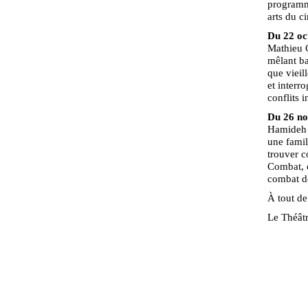
programme
arts du c
Du 22 oc
Mathieu C
mêlant b
que vieil
et interro
conflits 
Du 26 n
Hamideh 
une famil
trouver c
Combat, c
combat de
À tout de
Le Théâtr