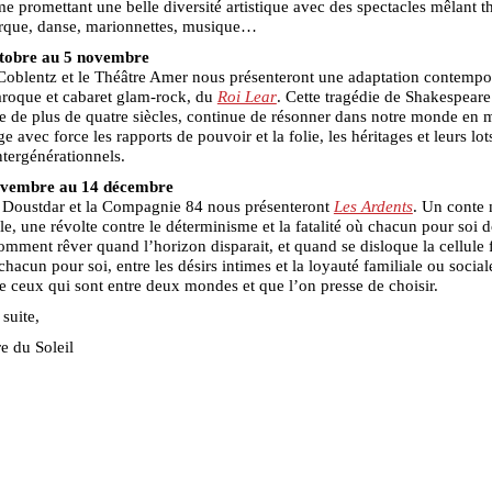
 promettant une belle diversité artistique avec des spectacles mêlant th
irque, danse, marionnettes, musique…
tobre au 5 novembre
oblentz et le Théâtre Amer nous présenteront une adaptation contempo
aroque et cabaret glam-rock, du
Roi Lear
. Cette tragédie de Shakespeare
le de plus de quatre siècles, continue de résonner dans notre monde en 
ge avec force les rapports de pouvoir et la folie, les héritages et leurs lot
intergénérationnels.
ovembre au 14 décembre
Doustdar et la Compagnie 84 nous présenteront
Les Ardents
. Un conte
le, une révolte contre le déterminisme et la fatalité où chacun pour soi d
omment rêver quand l’horizon disparait, et quand se disloque la cellule f
hacun pour soi, entre les désirs intimes et la loyauté familiale ou sociale
 ceux qui sont entre deux mondes et que l’on presse de choisir.
 suite,
e du Soleil