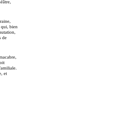
éâtre,
raine,
 qui, bien
mutation,
s de
 macabre,
oit
amiliale.
, et