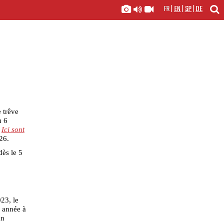
FR
|
EN
|
SP
|
DE
 trêve
u 6
e
Ici sont
26.
dès le 5
23, le
e année à
un