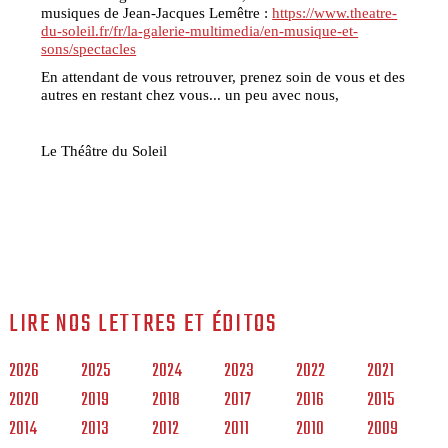
musiques de Jean-Jacques Lemêtre :
https://www.theatre-
du-soleil.fr/fr/la-galerie-multimedia/en-musique-et-
sons/spectacles
En attendant de vous retrouver, prenez soin de vous et des
autres en restant chez vous... un peu avec nous,
Le Théâtre du Soleil
LIRE NOS LETTRES ET ÉDITOS
2026
2025
2024
2023
2022
2021
2020
2019
2018
2017
2016
2015
2014
2013
2012
2011
2010
2009