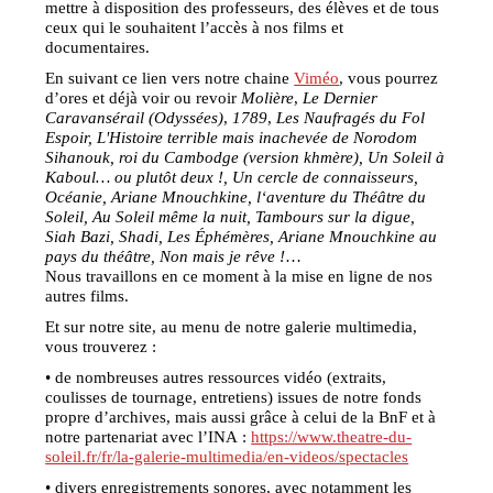
mettre à disposition des professeurs, des élèves et de tous
ceux qui le souhaitent l’accès à nos films et
documentaires.
En suivant ce lien vers notre chaine
Viméo
, vous pourrez
d’ores et déjà voir ou revoir
Molière
,
Le Dernier
Caravansérail (Odyssées)
,
1789
,
Les Naufragés du Fol
Espoir, L'Histoire terrible mais inachevée de Norodom
Sihanouk, roi du Cambodge (version khmère), Un Soleil à
Kaboul… ou plutôt deux !, Un cercle de connaisseurs,
Océanie, Ariane Mnouchkine, l‘aventure du Théâtre du
Soleil, Au Soleil même la nuit, Tambours sur la digue,
Siah Bazi, Shadi, Les Éphémères, Ariane Mnouchkine au
pays du théâtre, Non mais je rêve !
…
Nous travaillons en ce moment à la mise en ligne de nos
autres films.
Et sur notre site, au menu de notre galerie multimedia,
vous trouverez :
• de nombreuses autres ressources vidéo (extraits,
coulisses de tournage, entretiens) issues de notre fonds
propre d’archives, mais aussi grâce à celui de la BnF et à
notre partenariat avec l’INA :
https://www.theatre-du-
soleil.fr/fr/la-galerie-multimedia/en-videos/spectacles
• divers enregistrements sonores, avec notamment les