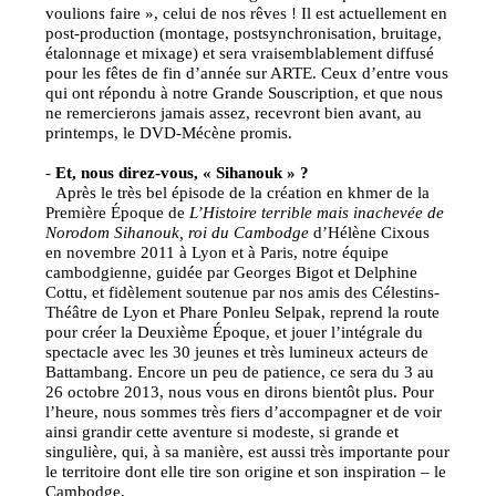
voulions faire », celui de nos rêves ! Il est actuellement en
post-production (montage, postsynchronisation, bruitage,
étalonnage et mixage) et sera vraisemblablement diffusé
pour les fêtes de fin d’année sur ARTE. Ceux d’entre vous
qui ont répondu à notre Grande Souscription, et que nous
ne remercierons jamais assez, recevront bien avant, au
printemps, le DVD-Mécène promis.
-
Et, nous direz-vous, « Sihanouk » ?
Après le très bel épisode de la création en khmer de la
Première Époque de
L’Histoire terrible mais inachevée de
Norodom Sihanouk, roi du Cambodge
d’Hélène Cixous
en novembre 2011 à Lyon et à Paris, notre équipe
cambodgienne, guidée par Georges Bigot et Delphine
Cottu, et fidèlement soutenue par nos amis des Célestins-
Théâtre de Lyon et Phare Ponleu Selpak, reprend la route
pour créer la Deuxième Époque, et jouer l’intégrale du
spectacle avec les 30 jeunes et très lumineux acteurs de
Battambang. Encore un peu de patience, ce sera du 3 au
26 octobre 2013, nous vous en dirons bientôt plus. Pour
l’heure, nous sommes très fiers d’accompagner et de voir
ainsi grandir cette aventure si modeste, si grande et
singulière, qui, à sa manière, est aussi très importante pour
le territoire dont elle tire son origine et son inspiration – le
Cambodge.