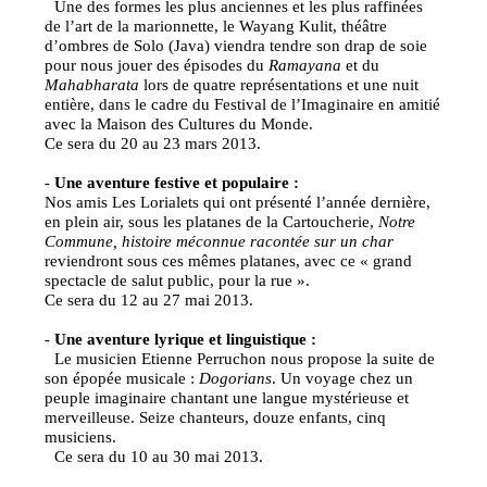
Une des formes les plus anciennes et les plus raffinées
de l’art de la marionnette, le Wayang Kulit, théâtre
d’ombres de Solo (Java) viendra tendre son drap de soie
pour nous jouer des épisodes du
Ramayana
et du
Mahabharata
lors de quatre représentations et une nuit
entière, dans le cadre du Festival de l’Imaginaire en amitié
avec la Maison des Cultures du Monde.
Ce sera du 20 au 23 mars 2013.
-
Une aventure festive et populaire :
Nos amis Les Lorialets qui ont présenté l’année dernière,
en plein air, sous les platanes de la Cartoucherie,
Notre
Commune, histoire méconnue racontée sur un char
reviendront sous ces mêmes platanes, avec ce « grand
spectacle de salut public, pour la rue ».
Ce sera du 12 au 27 mai 2013.
-
Une aventure lyrique et linguistique :
Le musicien Etienne Perruchon nous propose la suite de
son épopée musicale :
Dogorians
. Un voyage chez un
peuple imaginaire chantant une langue mystérieuse et
merveilleuse. Seize chanteurs, douze enfants, cinq
musiciens.
Ce sera du 10 au 30 mai 2013.