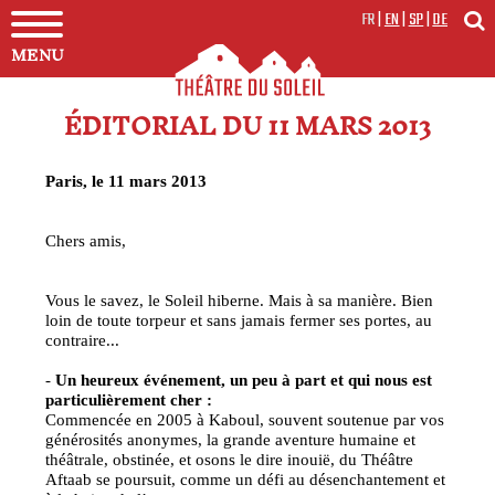
FR
|
EN
|
SP
|
DE
MENU
ÉDITORIAL DU 11 MARS 2013
Paris, le 11 mars 2013
Chers amis,
Vous le savez, le Soleil hiberne. Mais à sa manière. Bien
loin de toute torpeur et sans jamais fermer ses portes, au
contraire...
-
Un heureux événement, un peu à part et qui nous est
particulièrement cher :
Commencée en 2005 à Kaboul, souvent soutenue par vos
générosités anonymes, la grande aventure humaine et
théâtrale, obstinée, et osons le dire inouië, du Théâtre
Aftaab se poursuit, comme un défi au désenchantement et