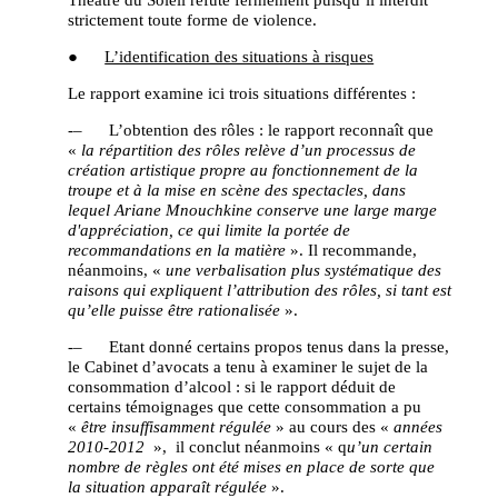
strictement toute forme de violence.
●
L’identification des situations à risques
Le rapport examine ici trois situations différentes :
-– L’obtention des rôles : le rapport reconnaît que
«
la répartition des rôles relève d’un processus de
création artistique propre au fonctionnement de la
troupe et à la mise en scène des spectacles, dans
lequel Ariane Mnouchkine conserve une large marge
d'appréciation, ce qui limite la portée de
recommandations en la matière
». Il recommande,
néanmoins, «
une verbalisation plus systématique des
raisons qui expliquent l’attribution des rôles, si tant est
qu’elle puisse être rationalisée
».
-– Etant donné certains propos tenus dans la presse,
le Cabinet d’avocats a tenu à examiner le sujet de la
consommation d’alcool : si le rapport déduit de
certains témoignages que cette consommation a pu
«
être insuffisamment régulée
» au cours des «
années
2010-2012
», il conclut néanmoins « q
u’un certain
nombre de règles ont été mises en place de sorte que
la situation apparaît régulée
».