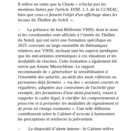
Il relève en outre que la Charte «
n'inclut pas les
mentions listées par l'article XVIII. 1.3. de la CCNEAC,
bien que ceux-ci fassent l'objet d'un affichage dans les
locaux du Théâtre du Soleil
».
– La présence de huit Référents VHSS, dont le nom
et les coordonnées sont affichés à l’entrée du Théâtre
du Soleil, qui ont suivi une formation spécifique en
2025 couvrant un large ensemble de thématiques
relatives aux VHSS, incluant tant les aspects juridiques
que les mécanismes intrinsèques à ces situations et les
modalités de réaction. Cette formation a également été
suivie par Ariane Mnouchkine. Le rapport
recommande de «
généraliser la sensibilisation à
l'ensemble des salariés, au-delà des seuls référents ou
personnes déjà formées
» via des «
sessions courtes et
régulières, adaptées aux contraintes de l'activité (par
exemple, des formations d'une demi-journée), visant à
rappeler le cadre légal, à clarifier les comportements à
proscrire et à présenter les modalités de signalement et
de prise en charge existantes
». Une telle diffusion
contribuerait selon le Cabinet d’avocats à harmoniser
les perceptions et renforcer la prévention.
– Le dispositif d’alerte interne : le Cabinet relève