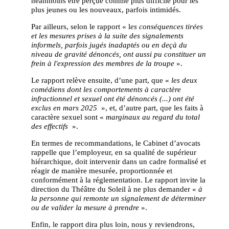
néanmoins être perçue comme plus difficile pour les
plus jeunes ou les nouveaux, parfois intimidés.
Par ailleurs, selon le rapport « l
es conséquences tirées
et les mesures prises à la suite des signalements
informels, parfois jugés inadaptés ou en deçà du
niveau de gravité dénoncés, ont aussi pu constituer un
frein à l'expression des membres de la troupe
».
Le rapport relève ensuite, d’une part, que «
les deux
comédiens dont les comportements à caractère
infractionnel et sexuel ont été dénoncés (...) ont été
exclus en mars 2025
», et, d’autre part, que les faits à
caractère sexuel sont «
marginaux au regard du total
des effectifs
».
En termes de recommandations, le Cabinet d’avocats
rappelle que l’employeur, en sa qualité de supérieur
hiérarchique, doit intervenir dans un cadre formalisé et
réagir de manière mesurée, proportionnée et
conformément à la réglementation. Le rapport invite la
direction du Théâtre du Soleil à ne plus demander «
à
la personne qui remonte un signalement de déterminer
ou de valider la mesure à prendre
».
Enfin, le rapport dira plus loin, nous y reviendrons,