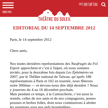
FR
|
EN
|
SP
|
DE
MENU
EDITORIAL DU 14 SEPTEMBRE 2012
Paris, le 14 septembre 2012
Chers amis,
Nos toutes dernières représentations des
Naufragés du Fol
Espoir
approchent et c’est à Taipei, où nous sommes
invités, pour la deuxième fois depuis
Les Éphémères
en
2007, par le Théâtre national de Taïwan, qu’après 188
représentations à Paris et 102 en tournée, nous fêterons
notre 300ème — et devons-nous dire déjà dernière ? Nous
y jouerons du 4 au 16 décembre prochain.
Mais pendant ce temps, à la Cartoucherie, c’est aussi la
rentrée, celles de nos amis et de nos compagnons, jeunes
pousses et herbes folles, dont nous continuerons à abriter
les aventures sous nos nefs hospitalières :