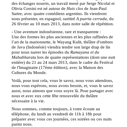
des échanges nourris, un travail mené par Serge Nicolaï et
Olivia Corsini est né autour de
Huis clos
de Jean-Paul
Sartre, avec quatre comédiens argentins. Ils viendront
nous présenter, en espagnol, surtitré
A puerta cerrada
, du
26 février au 10 mars 2013, dans notre salle de répétition.
- Une aventure indonésienne, rare et transparente :
Une des formes les plus anciennes et les plus raffinées de
l’art de la marionnette, le Wayang Kulit, théâtre d'ombres
de Java (Indonésie) viendra tendre son large drap de lin
pour nous narrer les épisodes du
Ramayana et du
Mahabharat
a lors de quatre représentations (dont une nuit
entière) du 21 au 24 mars 2013, dans le cadre du Festival
de l'Imaginaire (17ème édition), avec la Maison des
Cultures du Monde.
Voilà, pour tout cela, vous le savez, nous vous attendons,
nous vous espérons, nous avons besoin, et, vous le savez
aussi, nous aimons que vous soyez là. Pour partager avec
nous et avec eux cette fête renouvelée du théâtre
nécessaire à la vie.
Nous sommes, comme toujours, à votre écoute au
téléphone, du lundi au vendredi de 11h à 18h pour
préparer avec vous ces journées, ces soirées ou ces nuits
parmi nous.