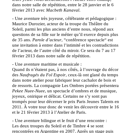
dans notre salle de répétition, entre le 28 janvier et le 6
février 2013 avec
Macbeth Kanaval
.
- Une aventure très joyeuse, célébrante et pédagogique :
Maurice Durozier, acteur de la troupe du Théâtre du
Soleil, parmi les plus anciens d’entre nous, répond aux
questions de sa fille sur le métier qu’il exerce depuis plus
de 35 ans.
Parole d’acteur
, “conférence spectacle“ est
une invitation à entrer dans l’intimité et les contradictions
de l’acteur, de l’autre côté du miroir. Ce sera du 7 au 17
février 2013 dans notre salle de répétition.
- Une aventure maritime et musicale :
Quand ils n’étaient pas, à nos côtés, à l’ouvrage du décor
des
Naufragés du Fol Espoir
, ceux-là ont glané du temps
dans notre atelier pour fabriquer leur cachalot de bois et
de ressorts. La compagnie Les Ombres portées présentera
Pekee Nuee-Nuee
, un spectacle d’ombres et de musique,
joyeux, onirique et délicat. Certains ne s’y sont pas
trompés pour leur décerner le prix Paris Jeunes Talents en
2011. À votre tour donc de venir les découvrir entre le 16
et le 21 février 2013 à l’Atelier de Paris.
- Une aventure bilingue et le fruit d’une rencontre :
Les deux troupes du Soleil et de Timbre 4 se sont
rencontrées en Argentine en 2007. Après un stage puis