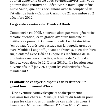
pour en achever le cycle avec
Paradis/Impressions
. Vous
pourrez donc retrouver ou découvrir le travail que mène
Lucie Valon, que nous accueillons avec la complicité de
l’Atelier de Paris - Carolyn Carlson du 21 novembre au 2
décembre 2012.
La grande aventure du Théâtre Aftaab :
Commencée en 2005, soutenue alors par votre générosité
et votre attention, cette grande aventure humaine et
théâtrale se poursuit. Comme un défi. Le Théâtre Aftaab
"en voyage", après son passage par la tragédie grecque
avec Matthias Langhoff, jouant en français, et en dari bien
sûr, a entamé avec Hélène Cinque les répétitions de sa
prochaine création collective, à la suite de
Ce jour-là
.
Rendez-vous donc le 12 février 2013… La location sera
ouverte dès le 7 janvier, et pour les collectivités dès…
maintenant !
Et autour de ce foyer d’espoir et de résistance, un
grand fourmillement d’hiver :
- Une aventure carnavalesque et shakespearienne :
Des amis très chers au Mans (le Théâtre du Radeau pour
ne pas les citer) nous ont parlé de ces amis très chers à
leurs yeux. Nous accueillerons l’Atelier Hors Champ,