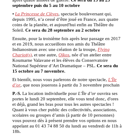
septembre puis du 5 au 10 octobre
•
La Princesse de Clèves
, spectacle bouleversant qui,
depuis 1995, n’a cessé d’être joué en France, aux quatre
coins de la planète, et aujourd'hui enfin au Théâtre du
Soleil.
Ce sera du 28 septembre au 2 octobre
Ensuite, pour la troisième fois après leur passage en 2017
et en 2019, nous accueillons nos amis du Théâtre
Indianostrum avec une création de la troupe,
Flying
Chariot(s)
, et une autre,
Oïkos
, née d’un atelier entre
Koumarne Valavane et les élèves du Conservatoire
National Supérieur d’Art Dramatique – PSL.
Ce sera du
15 octobre au 7 novembre.
Et bientôt, nous vous parlerons de notre spectacle,
L’Île
d’or
, que nous jouerons à partir du 3 novembre prochain
P.-S.
La location individuelle pour
L’Île d’or
ouvrira ses
portes le lundi 20 septembre, elle vous tend donc, d'ores
et déjà, grand les bras pour tous les autres spectacles !
Quant à vous cher public des collectivités, associations,
scolaires ou groupes d’amis (à partir de 10 personnes)
vous pouvez dès à présent prendre vos options en nous
appelant au 01 43 74 88 50 du lundi au vendredi de 11h à
18h.