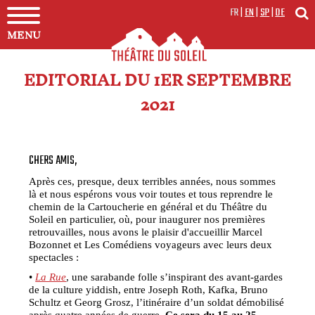
FR
|
EN
|
SP
|
DE
MENU
EDITORIAL DU 1ER SEPTEMBRE
2021
CHERS AMIS,
Après ces, presque, deux terribles années, nous sommes
là et nous espérons vous voir toutes et tous reprendre le
chemin de la Cartoucherie en général et du Théâtre du
Soleil en particulier, où, pour inaugurer nos premières
retrouvailles, nous avons le plaisir d'accueillir Marcel
Bozonnet et Les Comédiens voyageurs avec leurs deux
spectacles :
•
La Rue
, une sarabande folle s’inspirant des avant-gardes
de la culture yiddish, entre Joseph Roth, Kafka, Bruno
Schultz et Georg Grosz, l’itinéraire d’un soldat démobilisé
après quatre années de guerre.
Ce sera du 15 au 25