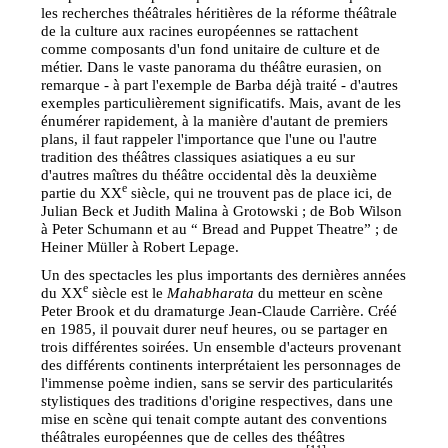
les recherches théâtrales héritières de la réforme théâtrale
de la culture aux racines européennes se rattachent
comme composants d'un fond unitaire de culture et de
métier. Dans le vaste panorama du théâtre eurasien, on
remarque - à part l'exemple de Barba déjà traité - d'autres
exemples particulièrement significatifs. Mais, avant de les
énumérer rapidement, à la manière d'autant de premiers
plans, il faut rappeler l'importance que l'une ou l'autre
tradition des théâtres classiques asiatiques a eu sur
d'autres maîtres du théâtre occidental dès la deuxième
e
partie du XX
siècle, qui ne trouvent pas de place ici, de
Julian Beck et Judith Malina à Grotowski ; de Bob Wilson
à Peter Schumann et au “ Bread and Puppet Theatre” ; de
Heiner Müller à Robert Lepage.
Un des spectacles les plus importants des dernières années
e
du XX
siècle est le
Mahabharata
du metteur en scène
Peter Brook et du dramaturge Jean-Claude Carrière. Créé
en 1985, il pouvait durer neuf heures, ou se partager en
trois différentes soirées. Un ensemble d'acteurs provenant
des différents continents interprétaient les personnages de
l'immense poème indien, sans se servir des particularités
stylistiques des traditions d'origine respectives, dans une
mise en scène qui tenait compte autant des conventions
théâtrales européennes que de celles des théâtres