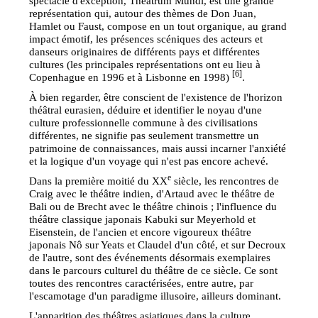
spectacle d'exception, Theatrum Mundi, est une grande
représentation qui, autour des thèmes de Don Juan,
Hamlet ou Faust, compose en un tout organique, au grand
impact émotif, les présences scéniques des acteurs et
danseurs originaires de différents pays et différentes
cultures (les principales représentations ont eu lieu à
[6]
Copenhague en 1996 et à Lisbonne en 1998)
.
À bien regarder, être conscient de l'existence de l'horizon
théâtral eurasien, déduire et identifier le noyau d'une
culture professionnelle commune à des civilisations
différentes, ne signifie pas seulement transmettre un
patrimoine de connaissances, mais aussi incarner l'anxiété
et la logique d'un voyage qui n'est pas encore achevé.
e
Dans la première moitié du XX
siècle, les rencontres de
Craig avec le théâtre indien, d'Artaud avec le théâtre de
Bali ou de Brecht avec le théâtre chinois ; l'influence du
théâtre classique japonais Kabuki sur Meyerhold et
Eisenstein, de l'ancien et encore vigoureux théâtre
japonais Nô sur Yeats et Claudel d'un côté, et sur Decroux
de l'autre, sont des événements désormais exemplaires
dans le parcours culturel du théâtre de ce siècle. Ce sont
toutes des rencontres caractérisées, entre autre, par
l'escamotage d'un paradigme illusoire, ailleurs dominant.
L'apparition des théâtres asiatiques dans la culture