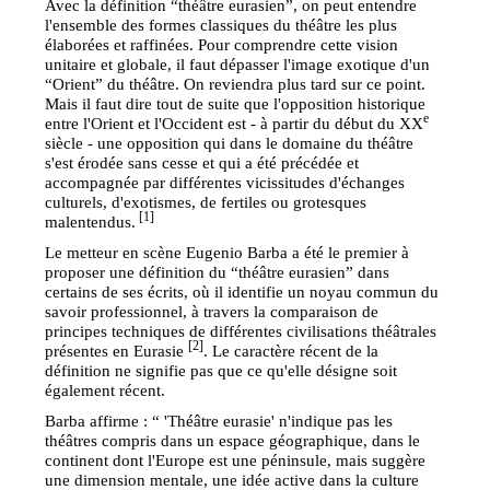
Avec la définition “théâtre eurasien”, on peut entendre
l'ensemble des formes classiques du théâtre les plus
élaborées et raffinées. Pour comprendre cette vision
unitaire et globale, il faut dépasser l'image exotique d'un
“Orient” du théâtre. On reviendra plus tard sur ce point.
Mais il faut dire tout de suite que l'opposition historique
e
entre l'Orient et l'Occident est - à partir du début du XX
siècle - une opposition qui dans le domaine du théâtre
s'est érodée sans cesse et qui a été précédée et
accompagnée par différentes vicissitudes d'échanges
culturels, d'exotismes, de fertiles ou grotesques
[1]
malentendus.
Le metteur en scène Eugenio Barba a été le premier à
proposer une définition du “théâtre eurasien” dans
certains de ses écrits, où il identifie un noyau commun du
savoir professionnel, à travers la comparaison de
principes techniques de différentes civilisations théâtrales
[2]
présentes en Eurasie
. Le caractère récent de la
définition ne signifie pas que ce qu'elle désigne soit
également récent.
Barba affirme : “ 'Théâtre eurasie' n'indique pas les
théâtres compris dans un espace géographique, dans le
continent dont l'Europe est une péninsule, mais suggère
une dimension mentale, une idée active dans la culture