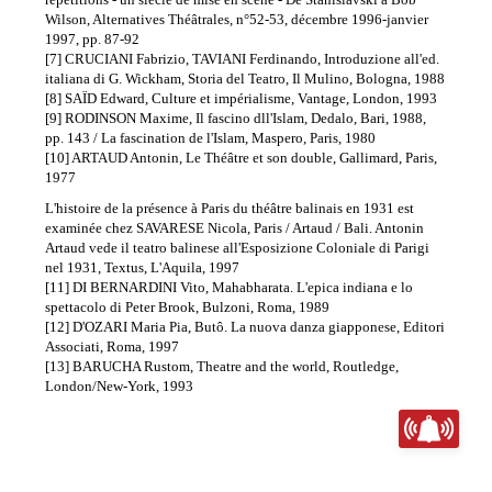
Wilson, Alternatives Théâtrales, n°52-53, décembre 1996-janvier
1997, pp. 87-92
[7] CRUCIANI Fabrizio, TAVIANI Ferdinando, Introduzione all'ed.
italiana di G. Wickham, Storia del Teatro, Il Mulino, Bologna, 1988
[8] SAÏD Edward, Culture et impérialisme, Vantage, London, 1993
[9] RODINSON Maxime, Il fascino dll'Islam, Dedalo, Bari, 1988,
pp. 143 / La fascination de l'Islam, Maspero, Paris, 1980
[10] ARTAUD Antonin, Le Théâtre et son double, Gallimard, Paris,
1977
L'histoire de la présence à Paris du théâtre balinais en 1931 est
examinée chez SAVARESE Nicola, Paris / Artaud / Bali. Antonin
Artaud vede il teatro balinese all'Esposizione Coloniale di Parigi
nel 1931, Textus, L'Aquila, 1997
[11] DI BERNARDINI Vito, Mahabharata. L'epica indiana e lo
spettacolo di Peter Brook, Bulzoni, Roma, 1989
[12] D'OZARI Maria Pia, Butô. La nuova danza giapponese, Editori
Associati, Roma, 1997
[13] BARUCHA Rustom, Theatre and the world, Routledge,
London/New-York, 1993