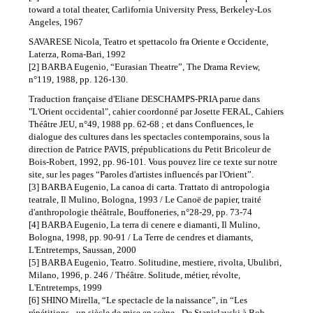
toward a total theater, Carlifornia University Press, Berkeley-Los
Angeles, 1967
SAVARESE Nicola, Teatro et spettacolo fra Oriente e Occidente,
Laterza, Roma-Bari, 1992
[2] BARBA Eugenio, “Eurasian Theatre”, The Drama Review,
n°119, 1988, pp. 126-130.
Traduction française d'Eliane DESCHAMPS-PRIA parue dans
"L'Orient occidental", cahier coordonné par Josette FERAL, Cahiers
Théâtre JEU, n°49, 1988 pp. 62-68 ; et dans Confluences, le
dialogue des cultures dans les spectacles contemporains, sous la
direction de Patrice PAVIS, prépublications du Petit Bricoleur de
Bois-Robert, 1992, pp. 96-101. Vous pouvez lire ce texte sur notre
site, sur les pages “Paroles d'artistes influencés par l'Orient”.
[3] BARBA Eugenio, La canoa di carta. Trattato di antropologia
teatrale, Il Mulino, Bologna, 1993 / Le Canoë de papier, traité
d'anthropologie théâtrale, Bouffoneries, n°28-29, pp. 73-74
[4] BARBA Eugenio, La terra di cenere e diamanti, Il Mulino,
Bologna, 1998, pp. 90-91 / La Terre de cendres et diamants,
L'Entretemps, Saussan, 2000
[5] BARBA Eugenio, Teatro. Solitudine, mestiere, rivolta, Ubulibri,
Milano, 1996, p. 246 / Théâtre. Solitude, métier, révolte,
L'Entretemps, 1999
[6] SHINO Mirella, “Le spectacle de la naissance”, in “Les
répétitions - un siècle de mise en scène - De Stanislavski à Bob