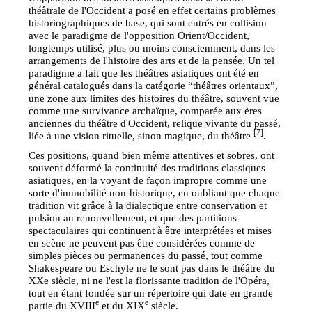
théâtrale de l'Occident a posé en effet certains problèmes
historiographiques de base, qui sont entrés en collision
avec le paradigme de l'opposition Orient/Occident,
longtemps utilisé, plus ou moins consciemment, dans les
arrangements de l'histoire des arts et de la pensée. Un tel
paradigme a fait que les théâtres asiatiques ont été en
général catalogués dans la catégorie “théâtres orientaux”,
une zone aux limites des histoires du théâtre, souvent vue
comme une survivance archaïque, comparée aux ères
anciennes du théâtre d'Occident, relique vivante du passé,
[7]
liée à une vision rituelle, sinon magique, du théâtre
.
Ces positions, quand bien même attentives et sobres, ont
souvent déformé la continuité des traditions classiques
asiatiques, en la voyant de façon impropre comme une
sorte d'immobilité non-historique, en oubliant que chaque
tradition vit grâce à la dialectique entre conservation et
pulsion au renouvellement, et que des partitions
spectaculaires qui continuent à être interprétées et mises
en scène ne peuvent pas être considérées comme de
simples pièces ou permanences du passé, tout comme
Shakespeare ou Eschyle ne le sont pas dans le théâtre du
XXe siècle, ni ne l'est la florissante tradition de l'Opéra,
tout en étant fondée sur un répertoire qui date en grande
e
e
partie du XVIII
et du XIX
siècle.