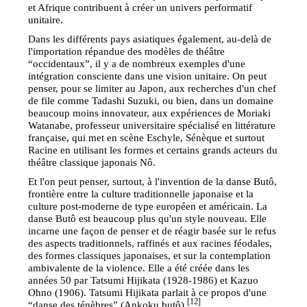
et Afrique contribuent à créer un univers performatif
unitaire.
Dans les différents pays asiatiques également, au-delà de
l'importation répandue des modèles de théâtre
“occidentaux”, il y a de nombreux exemples d'une
intégration consciente dans une vision unitaire. On peut
penser, pour se limiter au Japon, aux recherches d'un chef
de file comme Tadashi Suzuki, ou bien, dans un domaine
beaucoup moins innovateur, aux expériences de Moriaki
Watanabe, professeur universitaire spécialisé en littérature
française, qui met en scène Eschyle, Sénèque et surtout
Racine en utilisant les formes et certains grands acteurs du
théâtre classique japonais Nô.
Et l'on peut penser, surtout, à l'invention de la danse Butô,
frontière entre la culture traditionnelle japonaise et la
culture post-moderne de type européen et américain. La
danse Butô est beaucoup plus qu'un style nouveau. Elle
incarne une façon de penser et de réagir basée sur le refus
des aspects traditionnels, raffinés et aux racines féodales,
des formes classiques japonaises, et sur la contemplation
ambivalente de la violence. Elle a été créée dans les
années 50 par Tatsumi Hijikata (1928-1986) et Kazuo
Ohno (1906). Tatsumi Hijikata parlait à ce propos d'une
[12]
“danse des ténèbres” (Ankoku butô)
.