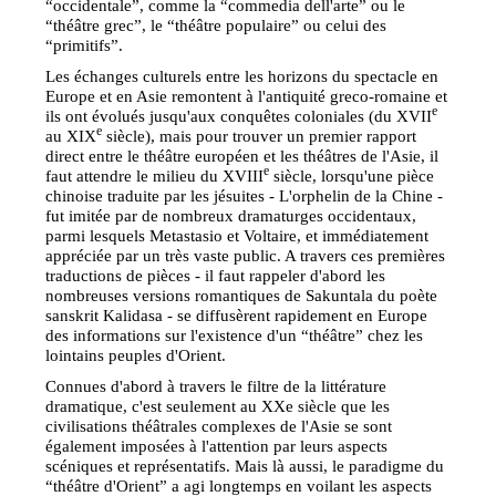
“occidentale”, comme la “commedia dell'arte” ou le
“théâtre grec”, le “théâtre populaire” ou celui des
“primitifs”.
Les échanges culturels entre les horizons du spectacle en
Europe et en Asie remontent à l'antiquité greco-romaine et
e
ils ont évolués jusqu'aux conquêtes coloniales (du XVII
e
au XIX
siècle), mais pour trouver un premier rapport
direct entre le théâtre européen et les théâtres de l'Asie, il
e
faut attendre le milieu du XVIII
siècle, lorsqu'une pièce
chinoise traduite par les jésuites - L'orphelin de la Chine -
fut imitée par de nombreux dramaturges occidentaux,
parmi lesquels Metastasio et Voltaire, et immédiatement
appréciée par un très vaste public. A travers ces premières
traductions de pièces - il faut rappeler d'abord les
nombreuses versions romantiques de Sakuntala du poète
sanskrit Kalidasa - se diffusèrent rapidement en Europe
des informations sur l'existence d'un “théâtre” chez les
lointains peuples d'Orient.
Connues d'abord à travers le filtre de la littérature
dramatique, c'est seulement au XXe siècle que les
civilisations théâtrales complexes de l'Asie se sont
également imposées à l'attention par leurs aspects
scéniques et représentatifs. Mais là aussi, le paradigme du
“théâtre d'Orient” a agi longtemps en voilant les aspects