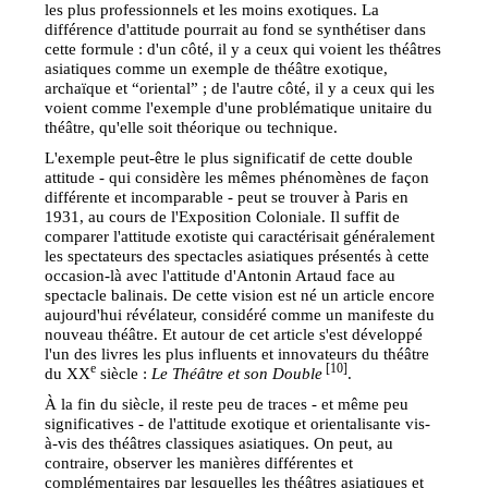
les plus professionnels et les moins exotiques. La
différence d'attitude pourrait au fond se synthétiser dans
cette formule : d'un côté, il y a ceux qui voient les théâtres
asiatiques comme un exemple de théâtre exotique,
archaïque et “oriental” ; de l'autre côté, il y a ceux qui les
voient comme l'exemple d'une problématique unitaire du
théâtre, qu'elle soit théorique ou technique.
L'exemple peut-être le plus significatif de cette double
attitude - qui considère les mêmes phénomènes de façon
différente et incomparable - peut se trouver à Paris en
1931, au cours de l'Exposition Coloniale. Il suffit de
comparer l'attitude exotiste qui caractérisait généralement
les spectateurs des spectacles asiatiques présentés à cette
occasion-là avec l'attitude d'Antonin Artaud face au
spectacle balinais. De cette vision est né un article encore
aujourd'hui révélateur, considéré comme un manifeste du
nouveau théâtre. Et autour de cet article s'est développé
l'un des livres les plus influents et innovateurs du théâtre
e
[10]
du XX
siècle :
Le Théâtre et son Double
.
À la fin du siècle, il reste peu de traces - et même peu
significatives - de l'attitude exotique et orientalisante vis-
à-vis des théâtres classiques asiatiques. On peut, au
contraire, observer les manières différentes et
complémentaires par lesquelles les théâtres asiatiques et