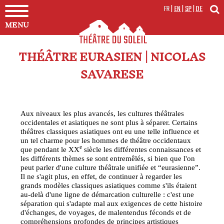
FR
|
EN
|
SP
|
DE
MENU
THÉÂTRE EURASIEN | NICOLAS
SAVARESE
Aux niveaux les plus avancés, les cultures théâtrales
occidentales et asiatiques ne sont plus à séparer. Certains
théâtres classiques asiatiques ont eu une telle influence et
un tel charme pour les hommes de théâtre occidentaux
e
que pendant le XX
siècle les différentes connaissances et
les différents thèmes se sont entremêlés, si bien que l'on
peut parler d'une culture théâtrale unifiée et “eurasienne”.
Il ne s'agit plus, en effet, de continuer à regarder les
grands modèles classiques asiatiques comme s'ils étaient
au-delà d'une ligne de démarcation culturelle : c'est une
séparation qui s'adapte mal aux exigences de cette histoire
d'échanges, de voyages, de malentendus féconds et de
compréhensions profondes de principes artistiques