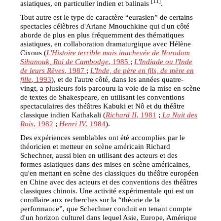
[11]
asiatiques, en particulier indien et balinais
.
Tout autre est le type de caractère “eurasien” de certains
spectacles célèbres d'Ariane Mnouchkine qui d'un côté
aborde de plus en plus fréquemment des thématiques
asiatiques, en collaboration dramaturgique avec Hélène
Cixous (
L'Histoire terrible mais inachevée de Norodom
Sihanouk, Roi de Cambodge
, 1985
;
L'Indiade ou l'Inde
de leurs Rêves
, 1987
;
L'Inde, de père en fils, de mère en
fille
, 1993
), et de l'autre côté, dans les années quatre-
vingt, a plusieurs fois parcouru la voie de la mise en scène
de textes de Shakespeare, en utilisant les conventions
spectaculaires des théâtres Kabuki et Nô et du théâtre
classique indien Kathakali (
Richard II
, 1981
;
La Nuit des
Rois
, 1982
;
Henri IV
, 1984
).
Des expériences semblables ont été accomplies par le
théoricien et metteur en scène américain Richard
Schechner, aussi bien en utilisant des acteurs et des
formes asiatiques dans des mises en scène américaines,
qu'en mettant en scène des classiques du théâtre européen
en Chine avec des acteurs et des conventions des théâtres
classiques chinois. Une activité expérimentale qui est un
corollaire aux recherches sur la “théorie de la
performance”, que Schechner conduit en tenant compte
d'un horizon culturel dans lequel Asie, Europe, Amérique