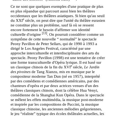
Ce ne sont que quelques exemples d'une pratique de plus
en plus répandue qui parcourt aussi bien les théâtres
occidentaux que les théâtres asiatiques. Si bien qu'au seuil
e
du XXI
siècle, on peut dire que l'unité du théâtre eurasien
ne constitue plus un problème, sauf là où se ressent
encore fortement le besoin d'affirmer son identité
[13]
culturelle d'origine
. On pourrait considérer comme un
symptôme de cette nouvelle “ normalité” le spectacle
Peony Pavillon de Peter Sellars, qui de 1990 à 1993 a
dirigé le Los Angeles Festival, caractérisé par une
approche interculturelle et interdisciplinaire des arts du
spectacle. Peony Pavillon (1998) est une tentative de créer
une forme transculturelle d'Opéra lyrique. Il est basé sur
e
un classique chinois de la fin du XVI
siècle,
Le Jardin
des pivoines
de Tang Xianzu, mis en musique par le
compositeur moderne Tan Dun (né en 1957), interprété
par des comédiens et comédiennes américains, par des
chanteurs d'opéra et par deux actrices venues d'un des
théâtres classiques chinois, dont la célèbre Hua Venyi,
comédienne de la Shanghai Kun Opéra. Dans le spectacle
se mêlent les effets multimédia, la musique post-moderne
et inspirée par les compositions de Puccini, la musique
classique chinoise, les anciennes mélodies grégoriennes,
le jeu “réaliste” typique des écoles théâtrales actuelles, les