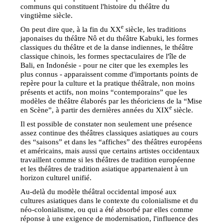
communs qui constituent l'histoire du théâtre du
vingtième siècle.
e
On peut dire que, à la fin du XX
siècle, les traditions
japonaises du théâtre Nô et du théâtre Kabuki, les formes
classiques du théâtre et de la danse indiennes, le théâtre
classique chinois, les formes spectaculaires de l'île de
Bali, en Indonésie - pour ne citer que les exemples les
plus connus - apparaissent comme d'importants points de
repère pour la culture et la pratique théâtrale, non moins
présents et actifs, non moins “contemporains” que les
modèles de théâtre élaborés par les théoriciens de la “Mise
e
en Scène”, à partir des dernières années du XIX
siècle.
Il est possible de constater non seulement une présence
assez continue des théâtres classiques asiatiques au cours
des “saisons” et dans les “affiches” des théâtres européens
et américains, mais aussi que certains artistes occidentaux
travaillent comme si les théâtres de tradition européenne
et les théâtres de tradition asiatique appartenaient à un
horizon culturel unifié.
Au-delà du modèle théâtral occidental imposé aux
cultures asiatiques dans le contexte du colonialisme et du
néo-colonialisme, ou qui a été absorbé par elles comme
réponse à une exigence de modernisation, l'influence des