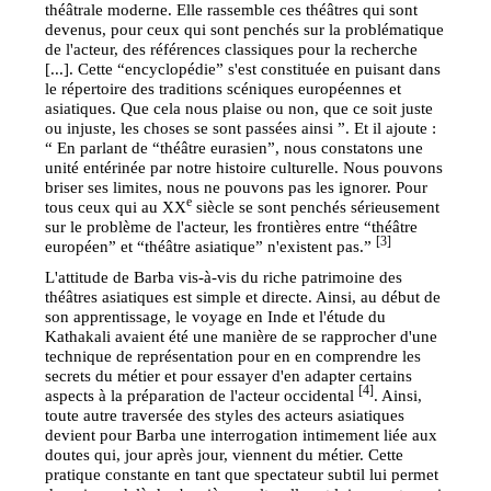
théâtrale moderne. Elle rassemble ces théâtres qui sont
devenus, pour ceux qui sont penchés sur la problématique
de l'acteur, des références classiques pour la recherche
[...]. Cette “encyclopédie” s'est constituée en puisant dans
le répertoire des traditions scéniques européennes et
asiatiques. Que cela nous plaise ou non, que ce soit juste
ou injuste, les choses se sont passées ainsi ”. Et il ajoute :
“ En parlant de “théâtre eurasien”, nous constatons une
unité entérinée par notre histoire culturelle. Nous pouvons
briser ses limites, nous ne pouvons pas les ignorer. Pour
e
tous ceux qui au XX
siècle se sont penchés sérieusement
sur le problème de l'acteur, les frontières entre “théâtre
[3]
européen” et “théâtre asiatique” n'existent pas.”
L'attitude de Barba vis-à-vis du riche patrimoine des
théâtres asiatiques est simple et directe. Ainsi, au début de
son apprentissage, le voyage en Inde et l'étude du
Kathakali avaient été une manière de se rapprocher d'une
technique de représentation pour en en comprendre les
secrets du métier et pour essayer d'en adapter certains
[4]
aspects à la préparation de l'acteur occidental
. Ainsi,
toute autre traversée des styles des acteurs asiatiques
devient pour Barba une interrogation intimement liée aux
doutes qui, jour après jour, viennent du métier. Cette
pratique constante en tant que spectateur subtil lui permet