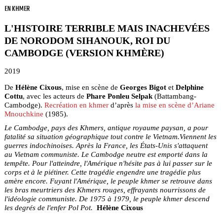
EN KHMER
L'HISTOIRE TERRIBLE MAIS INACHEVÉES
DE NORODOM SIHANOUK, ROI DU
CAMBODGE (VERSION KHMÈRE)
2019
De
Hélène Cixous
, mise en scène de
Georges Bigot
et
Delphine
Cottu
, avec les acteurs de
Phare Ponleu Selpak
(Battambang-
Cambodge).
Recréation en khmer
d’après
la mise en scène d’Ariane
Mnouchkine
(1985).
Le Cambodge, pays des Khmers, antique royaume paysan,
a pour
fatalité sa situation géographique tout contre le Vietnam.
Viennent les
guerres indochinoises.
Après la France, les États-Unis s'attaquent
au Vietnam communiste.
Le Cambodge neutre est emporté dans la
tempête.
Pour l'atteindre, l'Amérique n'hésite pas
à lui passer sur le
corps et à le piétiner.
Cette tragédie engendre une tragédie plus
amère encore.
Fuyant l'Amérique, le peuple khmer se retrouve dans
les bras meurtriers
des Khmers rouges, effrayants nourrissons de
l'idéologie communiste.
De 1975 à 1979, le peuple khmer descend
les degrés de l'enfer Pol Pot.
Hélène Cixous