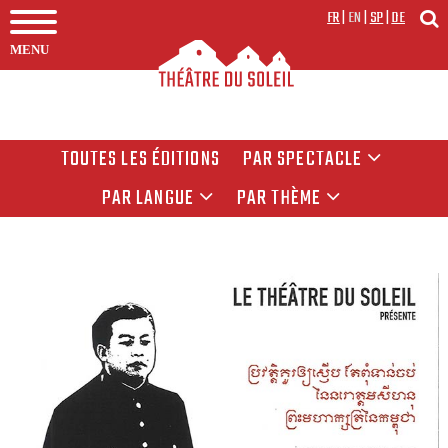
FR
|
EN
|
SP
|
DE
MENU
TOUTES LES ÉDITIONS
PAR SPECTACLE
PAR LANGUE
PAR THÈME