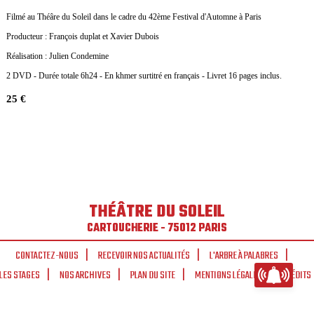
Filmé au Théâre du Soleil dans le cadre du 42ème Festival d'Automne à Paris
Producteur : François duplat et Xavier Dubois
Réalisation : Julien Condemine
2 DVD - Durée totale 6h24 - En khmer surtitré en français - Livret 16 pages inclus.
25 €
THÉÂTRE DU SOLEIL
CARTOUCHERIE - 75012 PARIS
CONTACTEZ-NOUS
RECEVOIR NOS ACTUALITÉS
L'ARBRE À PALABRES
LES STAGES
NOS ARCHIVES
PLAN DU SITE
MENTIONS LÉGALES
CRÉDITS