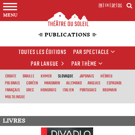
FR
|
EN
|
SP
|
DE
MENU
PUBLICATIONS
TOUTES LES ÉDITIONS
PAR SPECTACLE
PAR LANGUE
PAR THÈME
CROATE
BRAILLE
KHMER
SLOVAQUE
JAPONAIS
HÉBREU
POLONAIS
CORÉEN
MANDARIN
ALLEMAND
ANGLAIS
ESPAGNOL
FRANÇAIS
GREC
HONGROIS
ITALIEN
PORTUGAIS
ROUMAIN
MULTILINGUE
LIVRES