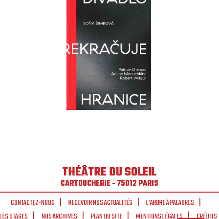
THÉÂTRE DU SOLEIL
CARTOUCHERIE - 75012 PARIS
CONTACTEZ-NOUS
RECEVOIR NOS ACTUALITÉS
L'ARBRE À PALABRES
LES STAGES
NOS ARCHIVES
PLAN DU SITE
MENTIONS LÉGALES
CRÉDITS