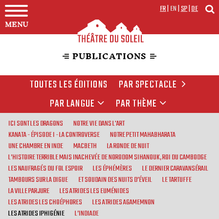
FR
|
EN
|
SP
|
DE
MENU
PUBLICATIONS
TOUTES LES ÉDITIONS
PAR SPECTACLE
PAR LANGUE
PAR THÈME
ICI SONT LES DRAGONS
NOTRE VIE DANS L'ART
KANATA - ÉPISODE I - LA CONTROVERSE
NOTRE PETIT MAHABHARATA
UNE CHAMBRE EN INDE
MACBETH
LA RONDE DE NUIT
L’HISTOIRE TERRIBLE MAIS INACHEVÉE DE NORODOM SIHANOUK, ROI DU CAMBODGE
LES NAUFRAGÉS DU FOL ESPOIR
LES ÉPHÉMÈRES
LE DERNIER CARAVANSÉRAIL
TAMBOURS SUR LA DIGUE
ET SOUDAIN DES NUITS D’ÉVEIL
LE TARTUFFE
LA VILLE PARJURE
LES ATRIDES LES EUMÉNIDES
LES ATRIDES LES CHOÉPHORES
LES ATRIDES AGAMEMNON
LES ATRIDES IPHIGÉNIE
L’INDIADE