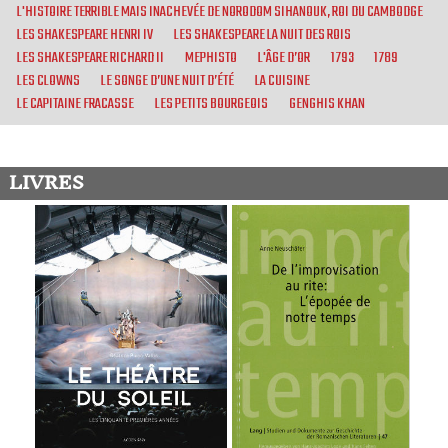
L'HISTOIRE TERRIBLE MAIS INACHEVÉE DE NORODOM SIHANOUK, ROI DU CAMBODGE
LES SHAKESPEARE HENRI IV
LES SHAKESPEARE LA NUIT DES ROIS
LES SHAKESPEARE RICHARD II
MEPHISTO
L'ÂGE D’OR
1793
1789
LES CLOWNS
LE SONGE D’UNE NUIT D’ÉTÉ
LA CUISINE
LE CAPITAINE FRACASSE
LES PETITS BOURGEOIS
GENGHIS KHAN
LIVRES