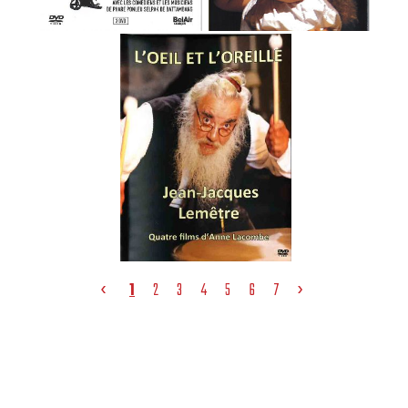
‹
›
1
2
3
4
5
6
7