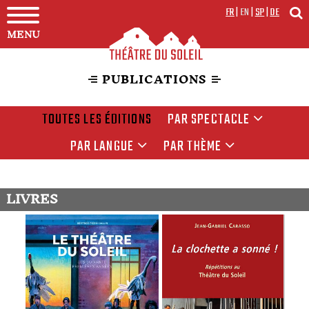
FR
|
EN
|
SP
|
DE
MENU
PUBLICATIONS
TOUTES LES ÉDITIONS
PAR SPECTACLE
PAR LANGUE
PAR THÈME
LIVRES