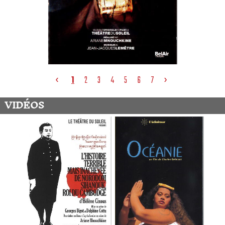
‹
›
1
2
3
4
5
6
7
VIDÉOS