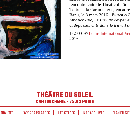
rencontre entre le Théâtre du Sole
Teatret à la Cartoucherie, encadr
Banu, le 8 mars 2016 :
Eugenio B
Mnouchkine, Le Prix de l'expérie
et dépassements dans le travail 
14,50 € ©
Lettre International Ve
2016
THÉÂTRE DU SOLEIL
CARTOUCHERIE - 75012 PARIS
CTUALITÉS
L'ARBRE À PALABRES
LES STAGES
NOS ARCHIVES
PLAN DU SIT