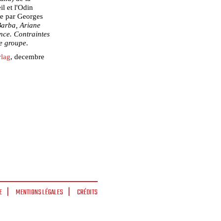
il et l'Odin
ée par Georges
arba, Ariane
nce. Contraintes
de groupe
.
rlag
, decembre
E
MENTIONS LÉGALES
CRÉDITS