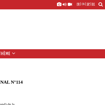
FR
|
EN
|
SP
|
DE
THÈME
NAL N°114
mand) de la