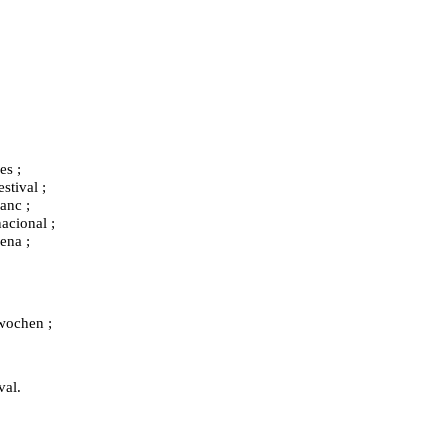
es ;
stival ;
anc ;
acional ;
ena ;
wochen ;
val.