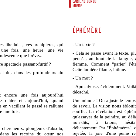
CARTE AUTOUR DU
MONDE
ÉPHÉMÈRE
 libellules, ces archiptères, qui
- Un texte ?
 une fois, une heure, une vie
- Cela se passe avant le texte, plu
andescente que brève...
pensée, au bout de la langue, 
e spectacle passant-furtif ?
flemme. Comment "parler" l'éta
Cette lumière filante, intime.
s loin, dans les profondeurs du
- Un mot ?
- Apocalypse, évidemment. Voilà
décaché.
t encore une fois aujourd'hui
 d'hier et aujourd'hui, quand
Une minute ! On a juste le temps
e en vacillant le passé se rallume
de savoir. La vision nous ébloui
e une fois.
souffle. La révélation est éph
qu'essayer de la peindre, au délà
non-dits, à tatons, hésitat
délicatement. Par "Éphémères",
 chercheurs, plongeurs d'absolu,
rejetée, la joie d'une peine 
 dans les recoins du cœur nos