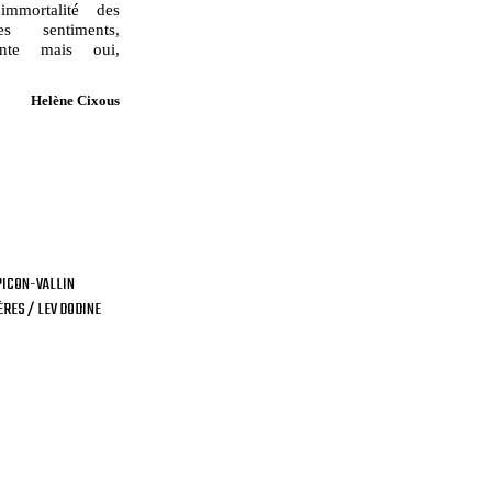
'immortalité des
es sentiments,
tente mais oui,
Helène Cixous
PICON-VALLIN
RES / LEV DODINE