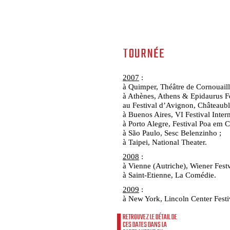
TOURNÉE
2007
:
à Quimper, Théâtre de Cornouaill
à Athènes, Athens & Epidaurus Fe
au Festival d’Avignon, Châteaubl
à Buenos Aires, VI Festival Intern
à Porto Alegre, Festival Poa em C
à São Paulo, Sesc Belenzinho ;
à Taipei, National Theater.
2008
:
à Vienne (Autriche), Wiener Fest
à Saint-Etienne, La Comédie.
2009
:
à New York, Lincoln Center Festi
RETROUVEZ LE DÉTAIL DE
CES DATES DANS LA