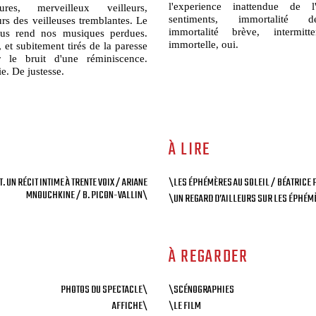
l'experience inattendue de l
ures, merveilleux veilleurs,
sentiments, immortalité d
eurs des veilleuses tremblantes. Le
immortalité brève, intermit
us rend nos musiques perdues.
immortelle, oui.
et subitement tirés de la paresse
r le bruit d'une réminiscence.
e. De justesse.
À LIRE
. UN RÉCIT INTIME À TRENTE VOIX / ARIANE
\LES ÉPHÉMÈRES AU SOLEIL / BÉATRICE 
MNOUCHKINE / B. PICON-VALLIN\
\UN REGARD D’AILLEURS SUR LES ÉPHÉMÈ
À REGARDER
PHOTOS DU SPECTACLE\
\SCÉNOGRAPHIES
AFFICHE\
\LE FILM