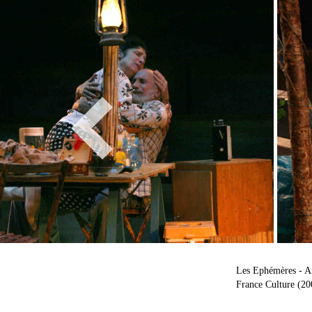
Les Ephémères - A
France Culture (20