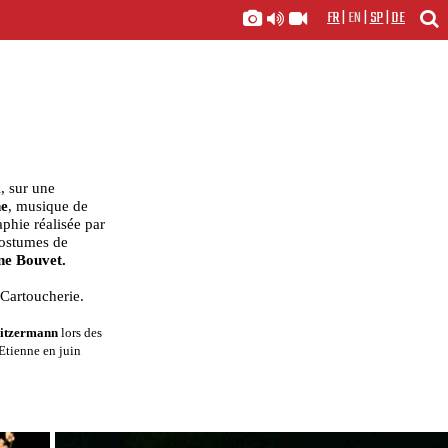
FR
|
EN
|
SP
|
DE
, sur une
ne
, musique de
aphie réalisée par
costumes de
ne Bouvet.
 Cartoucherie.
itzermann
lors des
Etienne en juin