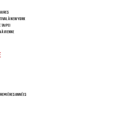
 AIRES
TIVAL À NEW YORK
 TAIPEI
 À VIENNE
E
 PREMIÈRES ANNÉES