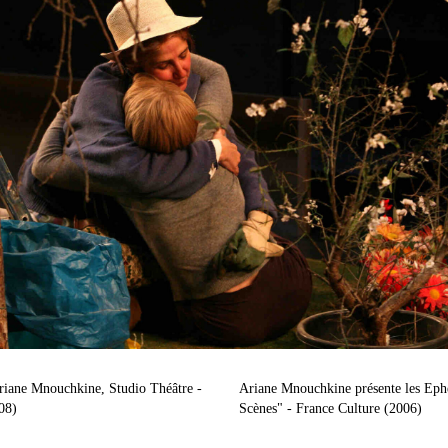
riane Mnouchkine, Studio Théâtre -
Ariane Mnouchkine présente les Ep
08)
Scènes" - France Culture (2006)