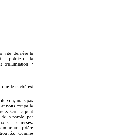
s vite, derrière la
à la pointe de la
t d'illumiation ?
 que le caché est
 de voir, mais pas
t et nous coupe le
émère. On ne peut
 de la parole, par
ions, caresses,
 comme une prière
retrouvée. Comme