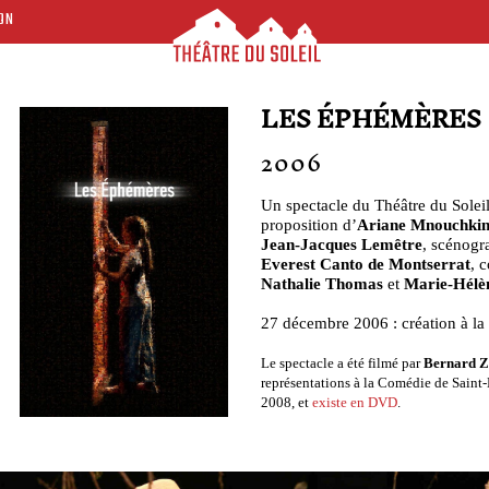
ON
LES ÉPHÉMÈRES
2006
Un spectacle du Théâtre du Soleil
proposition d’
Ariane Mnouchki
Jean-Jacques Lemêtre
, scénogr
Everest Canto de Montserrat
, 
Nathalie Thomas
et
Marie-Hélè
27 décembre 2006 : création à la
Le spectacle a été filmé par
Bernard Z
représentations à la Comédie de Saint-
2008, et
existe en DVD
.