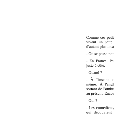
Comme ces petites
vivent un jour,
d'autant plus inc
- Où se passe notr
- En France. Pa
juste à côté.
- Quand ?
- À l'instant e
même. À l'angle
sortant de l'ombr
au présent. Encor
- Qui ?
- Les comédiens,
qui découvrent