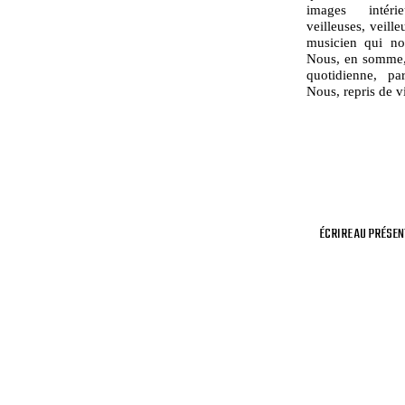
images intérie
veilleuses, veill
musicien qui no
Nous, en somme, 
quotidienne, pa
Nous, repris de vi
ÉCRIRE AU PRÉSENT