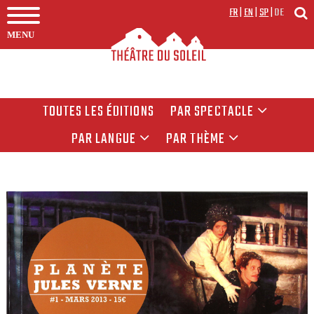
FR
|
EN
|
SP
|
DE
MENU
TOUTES LES ÉDITIONS
PAR SPECTACLE
PAR LANGUE
PAR THÈME