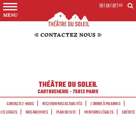
FR
|
EN
|
SP
|
DE
MENU
CONTACTEZ NOUS
THÉÂTRE DU SOLEIL
CARTOUCHERIE - 75012 PARIS
CONTACTEZ-NOUS
RECEVOIR NOS ACTUALITÉS
L'ARBRE À PALABRES
LES STAGES
NOS ARCHIVES
PLAN DU SITE
MENTIONS LÉGALES
CRÉDITS