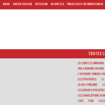
HOME
UNSER THEATER
SPIELPLAN
IM UMFELD
PRAKTISCHE INFORMATIONEN
TOUTES L
ICI SONT LES DRAGONS
UNE CHAMBRE EN INDE
L’HISTOIRE TERRIBLE 
LES ÉPHÉMÈRES
LE
LA VILLE PARJURE
L
LES ATRIDES IPHIGÉNIE
LES SHAKESPEARE HENR
1793
1789
LES 