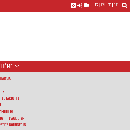
FR
|
EN
|
SP
|
DE
THÈME
BHARATA
OIR
LE TARTUFFE
N
 CAMBODGE
TO
L'ÂGE D’OR
PETITS BOURGEOIS