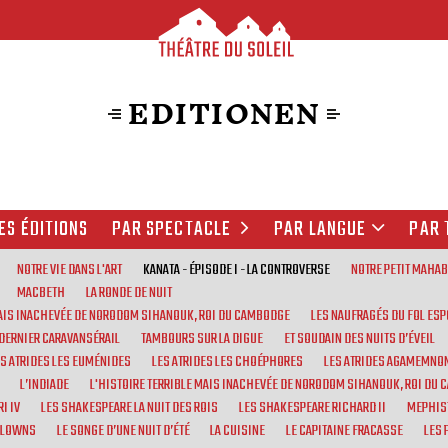
EDITIONEN
ES ÉDITIONS
PAR SPECTACLE
PAR LANGUE
PAR 
NOTRE VIE DANS L'ART
KANATA - ÉPISODE I - LA CONTROVERSE
NOTRE PETIT MAHA
MACBETH
LA RONDE DE NUIT
MAIS INACHEVÉE DE NORODOM SIHANOUK, ROI DU CAMBODGE
LES NAUFRAGÉS DU FOL ESP
 DERNIER CARAVANSÉRAIL
TAMBOURS SUR LA DIGUE
ET SOUDAIN DES NUITS D’ÉVEIL
ES ATRIDES LES EUMÉNIDES
LES ATRIDES LES CHOÉPHORES
LES ATRIDES AGAMEMNO
L’INDIADE
L'HISTOIRE TERRIBLE MAIS INACHEVÉE DE NORODOM SIHANOUK, ROI DU
I IV
LES SHAKESPEARE LA NUIT DES ROIS
LES SHAKESPEARE RICHARD II
MEPHIS
CLOWNS
LE SONGE D’UNE NUIT D’ÉTÉ
LA CUISINE
LE CAPITAINE FRACASSE
LES 