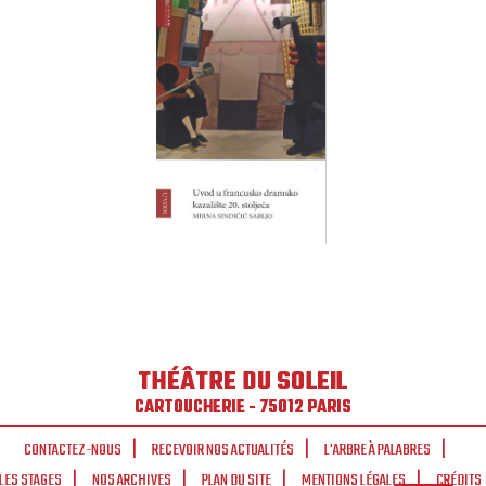
THÉÂTRE DU SOLEIL
CARTOUCHERIE - 75012 PARIS
CONTACTEZ-NOUS
RECEVOIR NOS ACTUALITÉS
L'ARBRE À PALABRES
LES STAGES
NOS ARCHIVES
PLAN DU SITE
MENTIONS LÉGALES
CRÉDITS