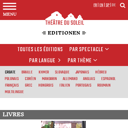
FR
|
EN
|
SP
|
DE
MENU
EDITIONEN
TOUTES LES ÉDITIONS
PAR SPECTACLE
PAR LANGUE
PAR THÈME
CROATE
BRAILLE
KHMER
SLOVAQUE
JAPONAIS
HÉBREU
POLONAIS
CORÉEN
MANDARIN
ALLEMAND
ANGLAIS
ESPAGNOL
FRANÇAIS
GREC
HONGROIS
ITALIEN
PORTUGAIS
ROUMAIN
MULTILINGUE
LIVRES