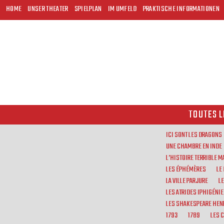
HOME
UNSER THEATER
SPIELPLAN
IM UMFELD
PRAKTISCHE INFORMATIONEN
TOUTES L
ICI SONT LES DRAGONS
UNE CHAMBRE EN INDE
L’HISTOIRE TERRIBLE 
LES ÉPHÉMÈRES
LE
LA VILLE PARJURE
L
LES ATRIDES IPHIGÉNIE
LES SHAKESPEARE HENR
1793
1789
LES 