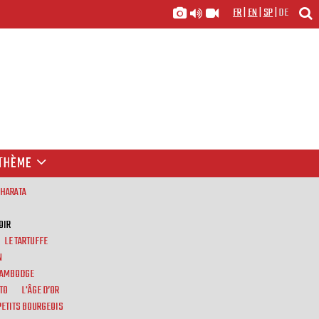
FR
|
EN
|
SP
|
DE
THÈME
BHARATA
OIR
LE TARTUFFE
N
 CAMBODGE
TO
L'ÂGE D’OR
PETITS BOURGEOIS