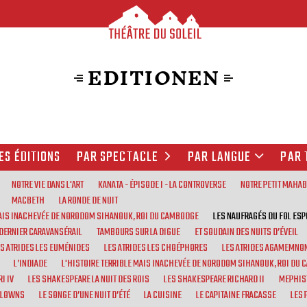
EDITIONEN
ES ÉDITIONS
PAR SPECTACLE
PAR LANGUE
PAR 
NOTRE VIE DANS L'ART
KANATA - ÉPISODE I - LA CONTROVERSE
NOTRE PETIT MAHA
MACBETH
LA RONDE DE NUIT
MAIS INACHEVÉE DE NORODOM SIHANOUK, ROI DU CAMBODGE
LES NAUFRAGÉS DU FOL ESP
 DERNIER CARAVANSÉRAIL
TAMBOURS SUR LA DIGUE
ET SOUDAIN DES NUITS D’ÉVEIL
ES ATRIDES LES EUMÉNIDES
LES ATRIDES LES CHOÉPHORES
LES ATRIDES AGAMEMNO
L’INDIADE
L'HISTOIRE TERRIBLE MAIS INACHEVÉE DE NORODOM SIHANOUK, ROI DU
I IV
LES SHAKESPEARE LA NUIT DES ROIS
LES SHAKESPEARE RICHARD II
MEPHIS
CLOWNS
LE SONGE D’UNE NUIT D’ÉTÉ
LA CUISINE
LE CAPITAINE FRACASSE
LES 