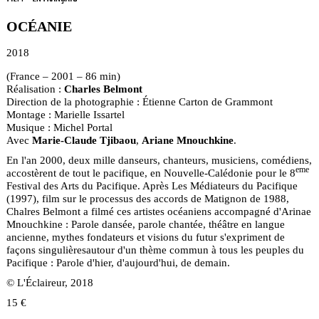
OCÉANIE
2018
(France – 2001 – 86 min)
Réalisation :
Charles Belmont
Direction de la photographie : Étienne Carton de Grammont
Montage : Marielle Issartel
Musique : Michel Portal
Avec
Marie-Claude Tjibaou
,
Ariane Mnouchkine
.
En l'an 2000, deux mille danseurs, chanteurs, musiciens, comédiens,
eme
accostèrent de tout le pacifique, en Nouvelle-Calédonie pour le 8
Festival des Arts du Pacifique. Après Les Médiateurs du Pacifique
(1997), film sur le processus des accords de Matignon de 1988,
Chalres Belmont a filmé ces artistes océaniens accompagné d'Arinae
Mnouchkine : Parole dansée, parole chantée, théâtre en langue
ancienne, mythes fondateurs et visions du futur s'expriment de
façons singulièresautour d'un thème commun à tous les peuples du
Pacifique : Parole d'hier, d'aujourd'hui, de demain.
© L'Éclaireur, 2018
15 €