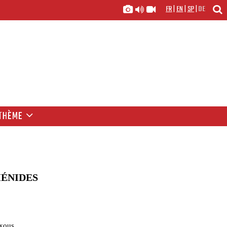
FR
|
EN
|
SP
|
DE
THÈME
MÉNIDES
xous.