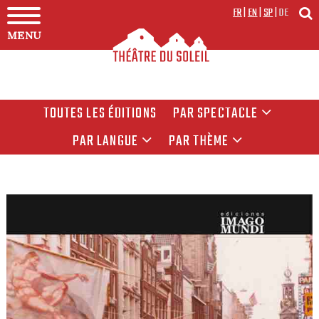
FR
|
EN
|
SP
|
DE
MENU
TOUTES LES ÉDITIONS
PAR SPECTACLE
PAR LANGUE
PAR THÈME