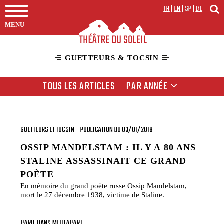
FR
|
EN
|
SP
|
DE
MENU
GUETTEURS & TOCSIN
TOUS LES ARTICLES
PAR ANNÉE
GUETTEURS ET TOCSIN
PUBLICATION DU 03/01/2019
OSSIP MANDELSTAM : IL Y A 80 ANS
STALINE ASSASSINAIT CE GRAND
POÈTE
En mémoire du grand poète russe Ossip Mandelstam,
mort le 27 décembre 1938, victime de Staline.
PARU DANS MEDIAPART