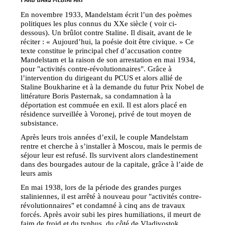
En novembre 1933, Mandelstam écrit l’un des poèmes
politiques les plus connus du XXe siècle ( voir ci-
dessous). Un brûlot contre Staline. Il disait, avant de le
réciter : « Aujourd’hui, la poésie doit être civique. » Ce
texte constitue le principal chef d’accusation contre
Mandelstam et la raison de son arrestation en mai 1934,
pour "activités contre-révolutionnaires". Grâce à
l’intervention du dirigeant du PCUS et alors allié de
Staline Boukharine et à la demande du futur Prix Nobel de
littérature Boris Pasternak, sa condamnation à la
déportation est commuée en exil. Il est alors placé en
résidence surveillée à Voronej, privé de tout moyen de
subsistance.
Après leurs trois années d’exil, le couple Mandelstam
rentre et cherche à s’installer à Moscou, mais le permis de
séjour leur est refusé. Ils survivent alors clandestinement
dans des bourgades autour de la capitale, grâce à l’aide de
leurs amis
En mai 1938, lors de la période des grandes purges
staliniennes, il est arrêté à nouveau pour "activités contre-
révolutionnaires" et condamné à cinq ans de travaux
forcés. Après avoir subi les pires humiliations, il meurt de
faim de froid et du typhus, du côté de Vladivostok,