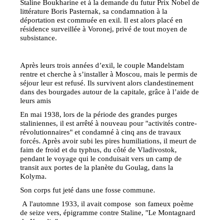
Staline Boukharine et à la demande du futur Prix Nobel de
littérature Boris Pasternak, sa condamnation à la
déportation est commuée en exil. Il est alors placé en
résidence surveillée à Voronej, privé de tout moyen de
subsistance.
Après leurs trois années d’exil, le couple Mandelstam
rentre et cherche à s’installer à Moscou, mais le permis de
séjour leur est refusé. Ils survivent alors clandestinement
dans des bourgades autour de la capitale, grâce à l’aide de
leurs amis
En mai 1938, lors de la période des grandes purges
staliniennes, il est arrêté à nouveau pour "activités contre-
révolutionnaires" et condamné à cinq ans de travaux
forcés. Après avoir subi les pires humiliations, il meurt de
faim de froid et du typhus, du côté de Vladivostok,
pendant le voyage qui le conduisait vers un camp de
transit aux portes de la planète du Goulag, dans la
Kolyma.
Son corps fut jeté dans une fosse commune.
A l'automne 1933, il avait compose son fameux poème
de seize vers, épigramme contre Staline, "Le Montagnard