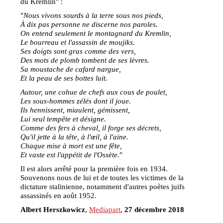
du Kremlin" :
"
Nous vivons sourds à la terre sous nos pieds,
À dix pas personne ne discerne nos paroles.
On entend seulement le montagnard du Kremlin,
Le bourreau et l'assassin de moujiks.
Ses doigts sont gras comme des vers,
Des mots de plomb tombent de ses lèvres.
Sa moustache de cafard nargue,
Et la peau de ses bottes luit.
Autour, une cohue de chefs aux cous de poulet,
Les sous-hommes zélés dont il joue.
Ils hennissent, miaulent, gémissent,
Lui seul tempête et désigne.
Comme des fers à cheval, il forge ses décrets,
Qu'il jette à la tête, à l'œil, à l'aine.
Chaque mise à mort est une fête,
Et vaste est l'appétit de l'Ossète.
"
Il est alors arrêté pour la première fois en 1934.
Souvenons nous de lui et de toutes les victimes de la
dictature stalinienne, notamment d'autres poètes juifs
assassinés en août 1952.
Albert Herszkowicz
,
Mediapart
,
27 décembre 2018