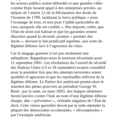
les acteurs publics soient débordés et que grandes villes
comme Etats fassent appel à des entreprises privées, au
mépris de l’article 12 de la Déclaration des droits de
l’homme de 1789, instituant la force publique « pour
l’avantage de tous, et non pour l’utilité particulière de
ceux auxquels elle est confiée ». Peu importe, enfin, que
l’Etat de droit soit bafoué et que les garanties restent
illusoires quand la sécurité, promue « premier des
droits », devient le fait justificatif suprême, une sorte de
légitime défense face à l’agression du virus.
Car le langage guerrier n’est pas seulement une
métaphore. Rappelons-nous le tournant sécuritaire post-
11 septembre 2001. Les résolutions du Conseil de sécurité
des Nations Unies (13 et 18 septembre) avaient considéré
pour la première fois que des attentats terroristes soient
qualifiés d’agression et que les représailles relèvent de la
légitime défense. Le Patriot Act américain permit alors le
transfert des pleins pouvoirs au président George W.
Bush ; par la suite, en mars 2003, des frappes aériennes
furent lancées contre l’Irak au nom d’une légitime défense
élargie, dite « préventive », véritable négation de l’Etat de
droit. Cette vision guerrière devait par la suite atteindre la
plupart des démocraties occidentales, « décomplexées »
par l’exemple américain.