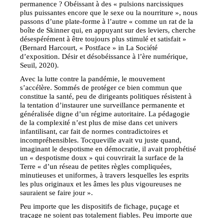
permanence ? Obéissant à des « pulsions narcissiques
plus puissantes encore que le sexe ou la nourriture », nous
passons d’une plate-forme à l’autre « comme un rat de la
boîte de Skinner qui, en appuyant sur des leviers, cherche
désespérément à être toujours plus stimulé et satisfait »
(Bernard Harcourt, « Postface » in La Société
d’exposition. Désir et désobéissance à l’ère numérique,
Seuil, 2020).
Avec la lutte contre la pandémie, le mouvement
s’accélère. Sommés de protéger ce bien commun que
constitue la santé, peu de dirigeants politiques résistent à
la tentation d’instaurer une surveillance permanente et
généralisée digne d’un régime autoritaire. La pédagogie
de la complexité n’est plus de mise dans cet univers
infantilisant, car fait de normes contradictoires et
incompréhensibles. Tocqueville avait vu juste quand,
imaginant le despotisme en démocratie, il avait prophétisé
un « despotisme doux » qui couvrirait la surface de la
Terre « d’un réseau de petites règles compliquées,
minutieuses et uniformes, à travers lesquelles les esprits
les plus originaux et les âmes les plus vigoureuses ne
sauraient se faire jour ».
Peu importe que les dispositifs de fichage, puçage et
traçage ne soient pas totalement fiables. Peu importe que