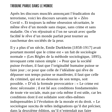
TRIBUNE PARUE DANS LE MONDE
Après les discours musclés annonçant l’éradication du
terrorisme, voici les discours savants sur le « Zéro
Covid ». Et toujours la même obsession sécuritaire, le
même rêve d’un monde sans risque, sans crime et sans
maladie. On s’en réjouirait si l’on ne savait avec quelle
facilité le rêve d’un monde parfait peut tourner au
cauchemar des sociétés de la peur.
Il y a plus d’un siècle, Emile Durkheim [1858-1917] avait
pourtant montré que le crime est « un fait de sociologie
normale » (Les Règles de la méthode sociologique, 1895),
invoquant cette raison simple : « Pour que la société
puisse évoluer, il faut que l’originalité humaine puisse se
faire jour ; or pour que celle de l’idéaliste qui rêve de
dépasser son temps puisse se manifester, il faut que celle
du criminel, qui est au-dessous de son temps, soit
possible. » D’où la formule provocatrice : « Le crime est
donc nécessaire ; il est lié aux conditions fondamentales
de toute vie sociale, mais par cela même il est utile, car les
conditions dont il est solidaire sont elles-mêmes
indispensables à l’évolution de la morale et du droit. » Le
sociologue suscita de telles indignations qu’il dut préciser,
dans la deuxième édition, qu’il n’entendait pas faire