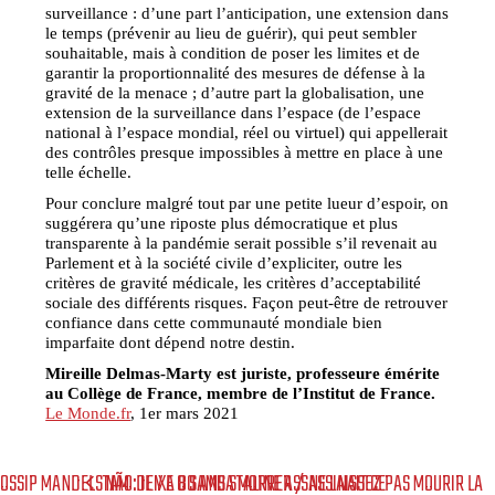
surveillance : d’une part l’anticipation, une extension dans
le temps (prévenir au lieu de guérir), qui peut sembler
souhaitable, mais à condition de poser les limites et de
garantir la proportionnalité des mesures de défense à la
gravité de la menace ; d’autre part la globalisation, une
extension de la surveillance dans l’espace (de l’espace
national à l’espace mondial, réel ou virtuel) qui appellerait
des contrôles presque impossibles à mettre en place à une
telle échelle.
Pour conclure malgré tout par une petite lueur d’espoir, on
suggérera qu’une riposte plus démocratique et plus
transparente à la pandémie serait possible s’il revenait au
Parlement et à la société civile d’expliciter, outre les
critères de gravité médicale, les critères d’acceptabilité
sociale des différents risques. Façon peut-être de retrouver
confiance dans cette communauté mondiale bien
imparfaite dont dépend notre destin.
Mireille Delmas-Marty est juriste, professeure émérite
au Collège de France, membre de l’Institut de France.
Le Monde.fr
, 1er mars 2021
OSSIP MANDELSTAM : IL Y A 80 ANS STALINE ASSASSINAIT CE
NÃO DEIXE O SAMBA MORRER / NE LAISSEZ PAS MOURIR LA