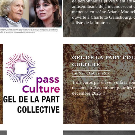
de personnalités juives vient attis
antisémitisme déjà incandescent d
metteuse en scène Ariane Mnouch
ouverte à Charlotte Gainsbourg, d
« liste de la honte ».
GEL DE LA PART CO
CULTURE
Le 02 octobre 2025
Trois euros par élève: voilà la so
restants du Pass culture pour les 
décembre 2025 !!