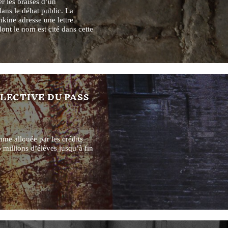
er les braises d’un
ans le débat public. La
kine adresse une lettre
ont le nom est cité dans cette
LLECTIVE DU PASS
mme allouée par les crédits
6 millions d’élèves jusqu’à fin