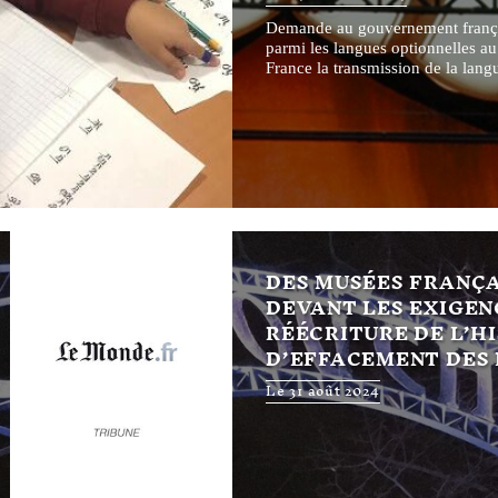
Demande au gouvernement français
parmi les langues optionnelles au
France la transmission de la langu
DES MUSÉES FRANÇA
DEVANT LES EXIGEN
RÉÉCRITURE DE L’H
D’EFFACEMENT DES
Le 31 août 2024