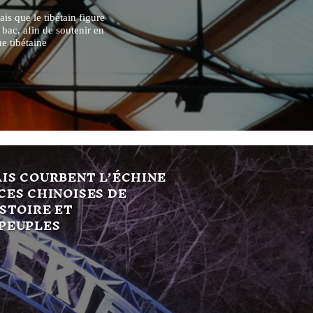
 que le tibétain figure
 bac, afin de soutenir en
e tibétaine
IS COURBENT L’ÉCHINE
CES CHINOISES DE
ISTOIRE ET
 PEUPLES