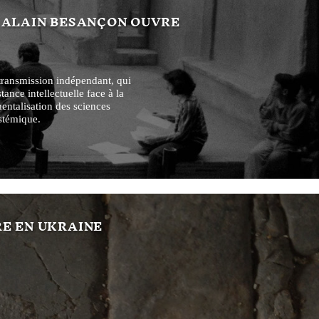
E ALAIN BESANÇON OUVRE
transmission indépendant, qui
tance intellectuelle face à la
umentalisation des sciences
ystémique.
RE EN UKRAINE