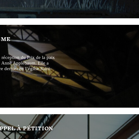
SME
 réception du Prix de la paix
 à Anne Applebaum. Elle a
e dernier en l’église Saint-
APPEL À PÉTITION