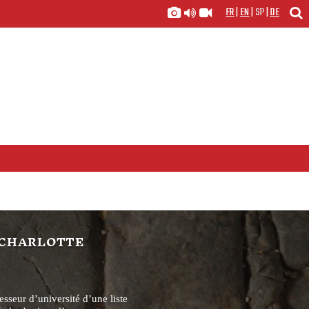
FR
|
EN
|
SP
|
DE
 CHARLOTTE
esseur d’université d’une liste