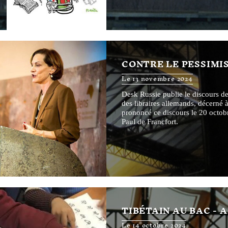
CONTRE LE PESSIMI
Le 13 novembre 2024
Desk Russie publie le discours de
des libraires allemands, décerné
prononcé ce discours le 20 octobr
Paul de Francfort.
TIBÉTAIN AU BAC - 
Le 14 octobre 2024