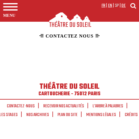
FR
|
EN
|
SP
|
DE
MENU
CONTACTEZ NOUS
THÉÂTRE DU SOLEIL
CARTOUCHERIE - 75012 PARIS
CONTACTEZ-NOUS
RECEVOIR NOS ACTUALITÉS
L'ARBRE À PALABRES
LES STAGES
NOS ARCHIVES
PLAN DU SITE
MENTIONS LÉGALES
CRÉDITS