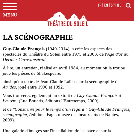
FR
|
EN
|
SP
|
DE
MENU
LA SCÉNOGRAPHIE
Guy-Claude François (
1940-2014), a créé les espaces des
spectacles du Théâtre du Soleil entre 1975 et 2003, de l'
Âge d'or
au
Dernier Caravansérail
.
À lire, un entretien, réalisé en avril 1984, au moment où la troupe
joue les pièces de Shakespeare,
ainsi qu'un texte de Jean-Claude Lallias sur la scénographie des
Atrides
, joué entre 1990 et 1992.
Vous trouverez également un extrait de
Guy-Claude François à
l’œuvre
, (Luc Boucris, éditions l’Entretemps, 2009),
et de
"Construire pour le temps d’un regard " Guy-Claude François,
scénographe, (
éditions Fage, musée des beaux-arts de Nantes,
2009).
Une galerie d'images sur l'installaltion de l'espace et sur la