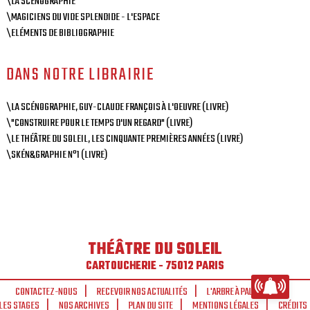
\LA SCÉNOGRAPHIE
\MAGICIENS DU VIDE SPLENDIDE - L'ESPACE
\ELÉMENTS DE BIBLIOGRAPHIE
DANS NOTRE LIBRAIRIE
\LA SCÉNOGRAPHIE, GUY-CLAUDE FRANÇOIS À L'OEUVRE (LIVRE)
\"CONSTRUIRE POUR LE TEMPS D'UN REGARD" (LIVRE)
\LE THÉÂTRE DU SOLEIL, LES CINQUANTE PREMIÈRES ANNÉES (LIVRE)
\SKÉN&GRAPHIE N°1 (LIVRE)
THÉÂTRE DU SOLEIL
CARTOUCHERIE - 75012 PARIS
CONTACTEZ-NOUS
RECEVOIR NOS ACTUALITÉS
L'ARBRE À PALABRES
LES STAGES
NOS ARCHIVES
PLAN DU SITE
MENTIONS LÉGALES
CRÉDITS