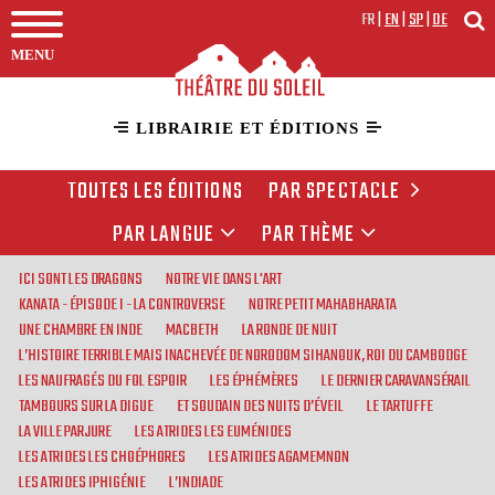
FR
|
EN
|
SP
|
DE
MENU
LIBRAIRIE ET ÉDITIONS
TOUTES LES ÉDITIONS
PAR SPECTACLE
PAR LANGUE
PAR THÈME
ICI SONT LES DRAGONS
NOTRE VIE DANS L'ART
KANATA - ÉPISODE I - LA CONTROVERSE
NOTRE PETIT MAHABHARATA
UNE CHAMBRE EN INDE
MACBETH
LA RONDE DE NUIT
L’HISTOIRE TERRIBLE MAIS INACHEVÉE DE NORODOM SIHANOUK, ROI DU CAMBODGE
LES NAUFRAGÉS DU FOL ESPOIR
LES ÉPHÉMÈRES
LE DERNIER CARAVANSÉRAIL
TAMBOURS SUR LA DIGUE
ET SOUDAIN DES NUITS D’ÉVEIL
LE TARTUFFE
LA VILLE PARJURE
LES ATRIDES LES EUMÉNIDES
LES ATRIDES LES CHOÉPHORES
LES ATRIDES AGAMEMNON
LES ATRIDES IPHIGÉNIE
L’INDIADE