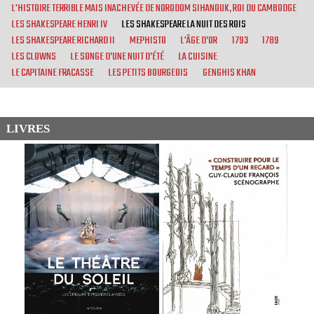
L'HISTOIRE TERRIBLE MAIS INACHEVÉE DE NORODOM SIHANOUK, ROI DU CAMBODGE
LES SHAKESPEARE HENRI IV
LES SHAKESPEARE LA NUIT DES ROIS
LES SHAKESPEARE RICHARD II
MEPHISTO
L'ÂGE D’OR
1793
1789
LES CLOWNS
LE SONGE D’UNE NUIT D’ÉTÉ
LA CUISINE
LE CAPITAINE FRACASSE
LES PETITS BOURGEOIS
GENGHIS KHAN
LIVRES