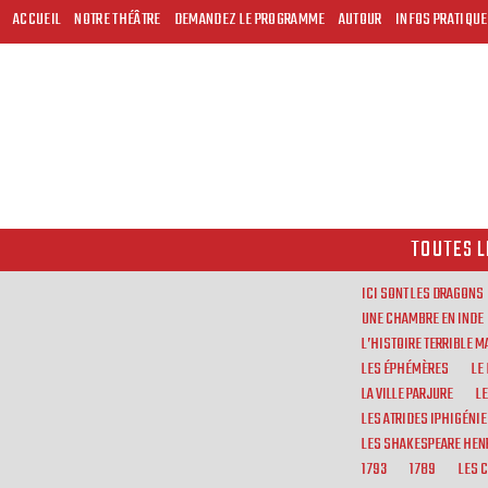
ACCUEIL
NOTRE THÉÂTRE
DEMANDEZ LE PROGRAMME
AUTOUR
INFOS PRATIQU
TOUTES L
ICI SONT LES DRAGONS
UNE CHAMBRE EN INDE
L’HISTOIRE TERRIBLE 
LES ÉPHÉMÈRES
LE
LA VILLE PARJURE
L
LES ATRIDES IPHIGÉNIE
LES SHAKESPEARE HENR
1793
1789
LES 