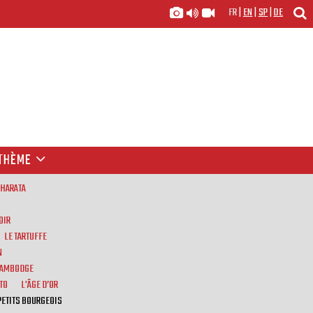
FR
|
EN
|
SP
|
DE
THÈME
BHARATA
OIR
LE TARTUFFE
N
 CAMBODGE
TO
L'ÂGE D’OR
PETITS BOURGEOIS