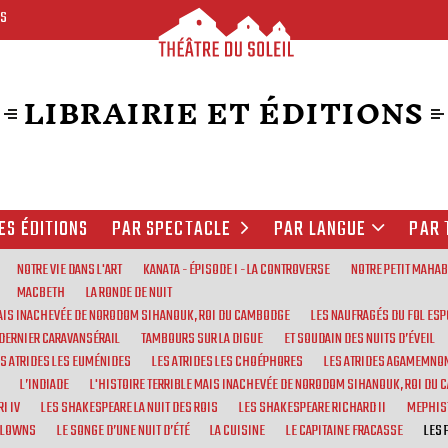
ES
LIBRAIRIE ET ÉDITIONS
ES ÉDITIONS
PAR SPECTACLE
PAR LANGUE
PAR 
NOTRE VIE DANS L'ART
KANATA - ÉPISODE I - LA CONTROVERSE
NOTRE PETIT MAHA
MACBETH
LA RONDE DE NUIT
MAIS INACHEVÉE DE NORODOM SIHANOUK, ROI DU CAMBODGE
LES NAUFRAGÉS DU FOL ESP
 DERNIER CARAVANSÉRAIL
TAMBOURS SUR LA DIGUE
ET SOUDAIN DES NUITS D’ÉVEIL
ES ATRIDES LES EUMÉNIDES
LES ATRIDES LES CHOÉPHORES
LES ATRIDES AGAMEMNO
L’INDIADE
L'HISTOIRE TERRIBLE MAIS INACHEVÉE DE NORODOM SIHANOUK, ROI DU
I IV
LES SHAKESPEARE LA NUIT DES ROIS
LES SHAKESPEARE RICHARD II
MEPHIS
CLOWNS
LE SONGE D’UNE NUIT D’ÉTÉ
LA CUISINE
LE CAPITAINE FRACASSE
LES 