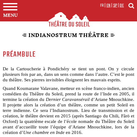
FR
|
EN
|
SP
|
DE
MENU
INDIANOSTRUM THÉÂTRE
PRÉAMBULE
De la Cartoucherie à Pondichéry se tient un pont. On y circule
plusieurs fois par an, dans un sens comme dans l’autre. C’est le pont
du théâtre. Ses pierres invisibles éloignent les mauvais esprits.
Quand Koumarane Valavane, metteur en scène franco-indien, ancien
comédien du Théâtre du Soleil, prend la route de l’Inde en 2005, il
termine la création du
Dernier Caravansérail
d’Ariane Mnouchkine.
Il projette alors la création d’un théâtre, comme un petit Soleil en
terre indienne. Ce sera l’Indianostrum. Lieu de transmission et de
création, le théâtre devient en 2015 (après Santiago du Chili, Fårö et
Oxford) la quatrième escale de l’école nomade du Théâtre du Soleil
avant d’accueillir toute l’équipe d’Ariane Mnouchkine, lors de la
création d’
Une chambre en Inde
en 2016.