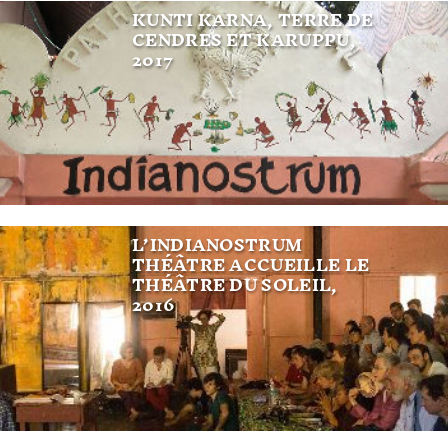
KUNTI KARNA, TERRE DE
CENDRES ET KARUPPU,
2017
L’INDIANOSTRUM
THÉÂTRE ACCUEILLE LE
THÉÂTRE DU SOLEIL,
2016