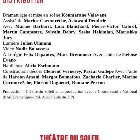
DISTRIBUTION
Dramaturgie et mise en scène
Koumarane Valavane
Assisté de
Marine Cormorèche, Astawabi Dembele
Avec
Marine Barbarit, Lola Blanchard, Pierre-Victor Cabrol,
Martin Campestre, Sylvain Debry, Sasha Hekimian, Marushka
Jury
Lumière
Julien Ullmann
Vidéo
Nadir Bouassria
À la régie
Felix Depautex, Marc Bretonnier
Avec l'aide de
Héloïse
Evano
Habilleuse
Alicia Eschmann
Construction décors
Clément Vernerey, Pascal Gallepe
Avec l’aide
de
Haroon Amani, Margot Bonnafous, Zacharie Charlier, Marine
Cormore?che, Florent Daguenet, Romane Perron
Production :
Théâtre du Soleil en coproduction avec le Conservatoire National
d’Art Dramatique–PSL Avec l’aide du JTN
THÉÂTRE DU SOLEIL