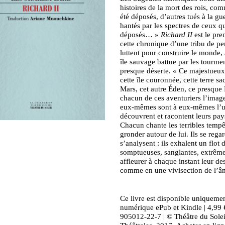
histoires de la mort des rois, co
été déposés, d’autres tués à la gu
hantés par les spectres de ceux qu
déposés… »
Richard II
est le pre
cette chronique d’une tribu de p
luttent pour construire le monde, 
île sauvage battue par les tourme
presque déserte. « Ce majestueux 
cette île couronnée, cette terre sa
Mars, cet autre Éden, ce presque 
chacun de ces aventuriers l’imag
eux-mêmes sont à eux-mêmes l’un
découvrent et racontent leurs pay
Chacun chante les terribles tempêt
gronder autour de lui. Ils se regar
s’analysent : ils exhalent un flot
somptueuses, sanglantes, extrêmes
affleurer à chaque instant leur des
comme en une vivisection de l’â
Ce livre est disponible uniqueme
numérique ePub et Kindle | 4,99
905012-22-7 | © Théâtre du Soleil