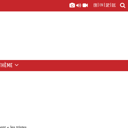
FR
|
EN
|
SP
|
DE
THÈME
nt « les tristes