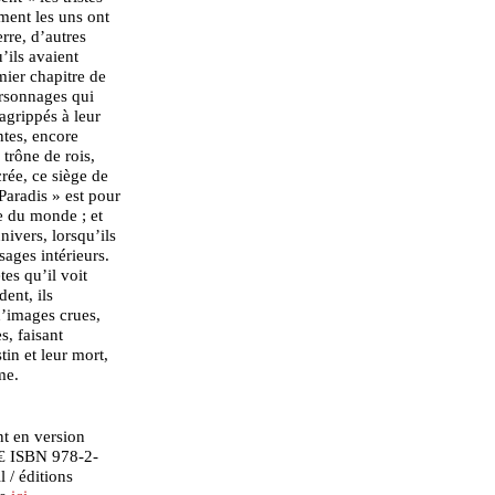
mment les uns ont
erre, d’autres
’ils avaient
mier chapitre de
ersonnages qui
agrippés à leur
ntes, encore
trône de rois,
crée, ce siège de
Paradis » est pour
e du monde ; et
ivers, lorsqu’ils
sages intérieurs.
es qu’il voit
dent, ils
 d’images crues,
, faisant
tin et leur mort,
me.
nt en version
 € ISBN 978-2-
 / éditions