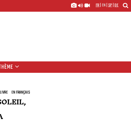
FR
|
EN
|
SP
|
DE
THÈME
LIVRE
EN FRANÇAIS
SOLEIL,
A