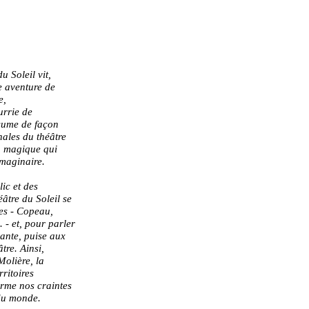
u Soleil vit,
 aventure de
e,
urrie de
ssume de façon
anales du théâtre
eu magique qui
imaginaire.
lic et des
éâtre du Soleil se
res - Copeau,
. - et, pour parler
lante, puise aux
tre. Ainsi,
Molière, la
rritoires
orme nos craintes
 du monde.