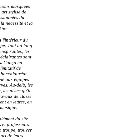
ditions masquées
 art stylisé de
assionnées du
la nécessité et la
âtre.
 l'intérieur du
pe. Tout au long
inspirantes, les
 éclairantes sont
s. Conçu en
mitatif de
e baccalauréat
tiné aux équipes
èves. Au-delà, les
 les pistes qu'il
travaux de classe
nt en lettres, en
n musique.
lément du site
 et professeurs
a troupe, trouver
art de leurs