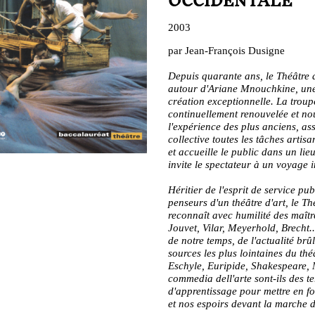
OCCIDENTALE
2003
par Jean-François Dusigne
Depuis quarante ans, le Théâtre d
autour d'Ariane Mnouchkine, une
création exceptionnelle. La troup
continuellement renouvelée et no
l'expérience des plus anciens, a
collective toutes les tâches artis
et accueille le public dans un li
invite le spectateur à un voyage 
Héritier de l'esprit de service pub
penseurs d'un théâtre d'art, le Th
reconnaît avec humilité des maît
Jouvet, Vilar, Meyerhold, Brecht..
de notre temps, de l'actualité brû
sources les plus lointaines du théâ
Eschyle, Euripide, Shakespeare, 
commedia dell'arte sont-ils des te
d'apprentissage pour mettre en f
et nos espoirs devant la marche