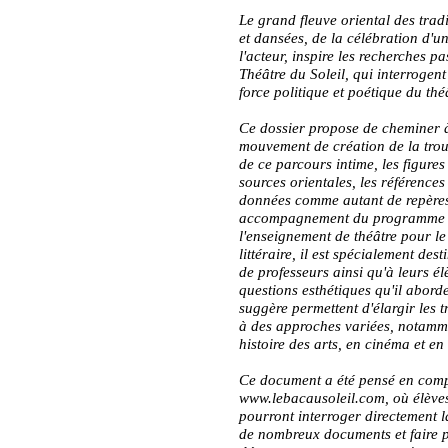
Le grand fleuve oriental des tra
et dansées, de la célébration d'un
l'acteur, inspire les recherches p
Théâtre du Soleil, qui interrogent 
force politique et poétique du thé
Ce dossier propose de cheminer à
mouvement de création de la trou
de ce parcours intime, les figures 
sources orientales, les références
données comme autant de repère
accompagnement du programme li
l'enseignement de théâtre pour l
littéraire, il est spécialement des
de professeurs ainsi qu'à leurs él
questions esthétiques qu'il aborde,
suggère permettent d'élargir les 
à des approches variées, notamme
histoire des arts, en cinéma et e
Ce document a été pensé en comp
www.lebacausoleil.com, où élèves
pourront interroger directement l
de nombreux documents et faire p