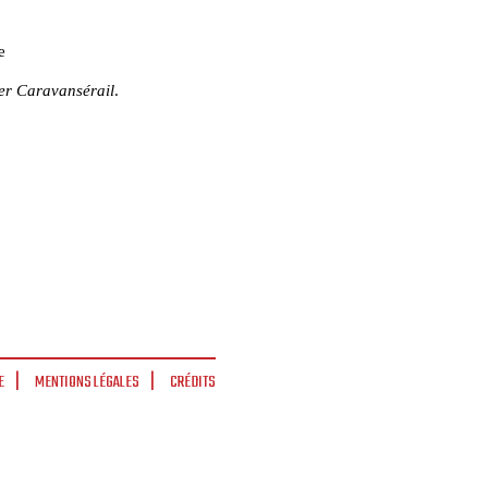
e
er Caravansérail
.
E
MENTIONS LÉGALES
CRÉDITS