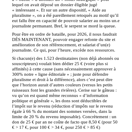
lequel on avait déposé un dossier éligible jugé
« intéressant ». Et sur un autre dispositif, « Aide au
pluralisme », on a été pareillement retoqués au motif qu’il
eut fallu être en capacité de pouvoir salarier au moins un.e
journaliste permanant. Bref, le serpent se mord la queue.
Pour être en ordre de bataille, pour 2026, il nous faudrait
DÉS MAINTENANT, pouvoir engager refonte du site et
amélioration de son référencement, et salariat d’un(e)
journaliste. Ce qui, pour l’heure, excède nos ressources.
Si chacun(e) des 1.523 destinataires (non déjà abonnés ou
souscripteurs) voulait bien dédier 25 € (voire plus si
affinités) à cette cause (sans nécessairement approuver à
300% notre « ligne éditoriale » ; juste pour défendre
pluralisme et droit à la différence), alors c’est peut dire
que l’horizon aurait d’autres couleurs (versus les petits
ruisseaux font les grandes rivières). Cerise sur le gâteau :
vu qu’on est quand même reconnus « d’information
politique et générale », les dons sont déductibles de
l’impôt sur le revenu (réduction d’impôts sur le revenu
égale à 66 % du montant des sommes versées, dans la
limite de 20 % du revenu imposable). Concrètement : un
don de 25 € par an ne coûte de facto que 8,50 € (pour 50
€ > 17 €, pour 100 € > 34 €, pour 250 € > 85 €)