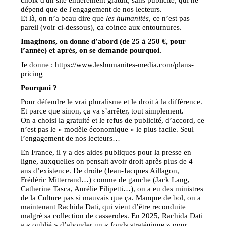
dépend que de l'engagement de nos lecteurs.
Et là, on n’a beau dire que
les humanités,
ce n’est pas
pareil (voir ci-dessous), ça coince aux entournures.
Imaginons, on donne d’abord (de 25 à 250 €, pour
l’année) et après, on se demande pourquoi.
Je donne : https://www.leshumanites-media.com/plans-
pricing
Pourquoi ?
Pour défendre le vrai pluralisme et le droit à la différence.
Et parce que sinon, ça va s’arrêter, tout simplement.
On a choisi la gratuité et le refus de publicité, d’accord, ce
n’est pas le « modèle économique » le plus facile. Seul
l’engagement de nos lecteurs…
En France, il y a des aides publiques pour la presse en
ligne, auxquelles on pensait avoir droit après plus de 4
ans d’existence. De droite (Jean-Jacques Aillagon,
Frédéric Mitterrand…) comme de gauche (Jack Lang,
Catherine Tasca, Aurélie Filipetti…), on a eu des ministres
de la Culture pas si mauvais que ça. Manque de bol, on a
maintenant Rachida Dati, qui vient d’être reconduite
malgré sa collection de casseroles. En 2025, Rachida Dati
a « oublié » d’abonder un « fonds stratégique » pour