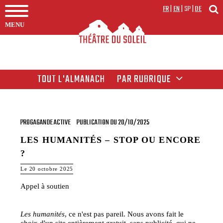
FR
|
EN
|
SP
|
DE
MENU
TOUT L'ALMANACH
PAR RUBRIQUE
PROGAGANDE ACTIVE
PUBLICATION DU 20/10/2025
LES HUMANITÉS – STOP OU ENCORE
?
Le 20 octobre 2025
Appel à soutien
Les humanités
, ce n'est pas pareil. Nous avons fait le
choix d'un site entièrement gratuit, sans publicité, qui ne