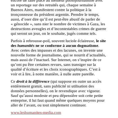
encore de faire place au meilleur photojournalisme avec
un reportage sur des retraités qui, chaque semaine à
Buenos Aires, manifestent contre la politique à la
tronçonneuse du président argentin. Prendre le temps,
aussi, d’oser dire qu’il est peut-être abusif de parler de
« génocide », sans nier le nombre de victimes à Gaza, les
destructions aveugles et d’incontestables crimes de guerre
qui seront un jour, on le souhaite, jugés comme tels.
Parfois à rebrousse-poil, souvent luciole éclaireuse,
le site
des
humanités
ne se conforme à aucun dogmatisme
.
Avec certes des impasses et des lacunes, on invente une
nouvelle forme de journalisme, qui se nourrit d’actualités,
mais aussi de l’inactuel. Sur Internet, on s’inspire de ce
qu’ont pu être certaines revues, sans transiger sur la
qualité d’écriture et les choix iconographiques. C’est à
voir et à lire, à notre manière, à nulle autre pareille.
Ce
droit à la différence
(qui suppose en outre un accès
entièrement gratuit, sans publicité ni utilisation des
données personnelles), on le revendique avec vigueur.
Sauf qu’aussi modeste et peu dépensière soit cette petite
entreprise, il lui faut quand même quelques moyens pour
aller de l’avant, ou tout simplement continuer.
www.leshumanites-media.com