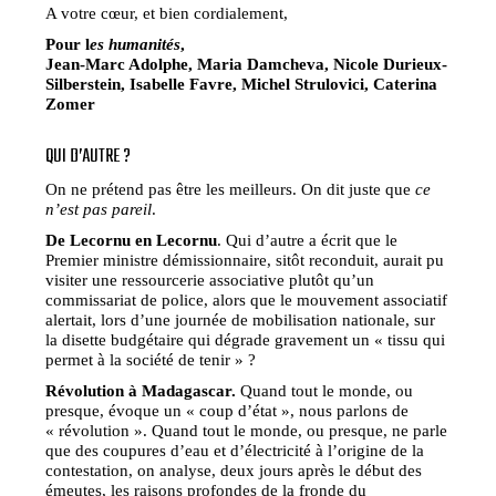
A votre cœur, et bien cordialement,
Pour l
es humanités
,
Jean-Marc Adolphe, Maria Damcheva, Nicole Durieux-
Silberstein, Isabelle Favre, Michel Strulovici, Caterina
Zomer
QUI D’AUTRE ?
On ne prétend pas être les meilleurs. On dit juste que
ce
n’est pas pareil
.
De Lecornu en Lecornu
. Qui d’autre a écrit que le
Premier ministre démissionnaire, sitôt reconduit, aurait pu
visiter une ressourcerie associative plutôt qu’un
commissariat de police, alors que le mouvement associatif
alertait, lors d’une journée de mobilisation nationale, sur
la disette budgétaire qui dégrade gravement un « tissu qui
permet à la société de tenir » ?
Révolution à Madagascar.
Quand tout le monde, ou
presque, évoque un « coup d’état », nous parlons de
« révolution ». Quand tout le monde, ou presque, ne parle
que des coupures d’eau et d’électricité à l’origine de la
contestation, on analyse, deux jours après le début des
émeutes, les raisons profondes de la fronde du