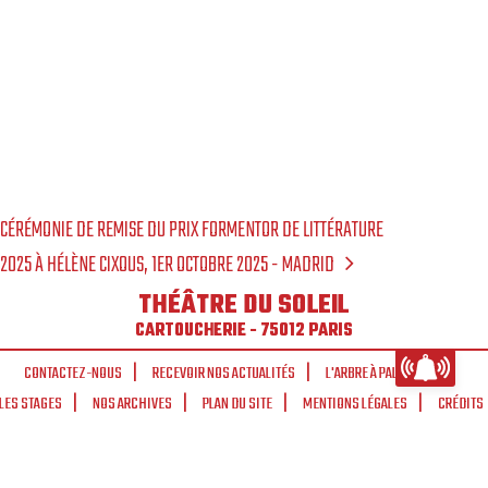
CÉRÉMONIE DE REMISE DU PRIX FORMENTOR DE LITTÉRATURE
2025 À HÉLÈNE CIXOUS, 1ER OCTOBRE 2025 - MADRID
THÉÂTRE DU SOLEIL
CARTOUCHERIE - 75012 PARIS
CONTACTEZ-NOUS
RECEVOIR NOS ACTUALITÉS
L'ARBRE À PALABRES
LES STAGES
NOS ARCHIVES
PLAN DU SITE
MENTIONS LÉGALES
CRÉDITS