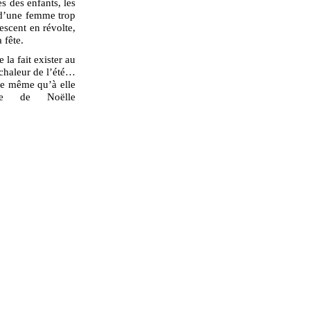
es des enfants, les
s d’une femme trop
escent en révolte,
a fête.
la fait exister au
chaleur de l’été…
de même qu’à elle
ante de Noëlle