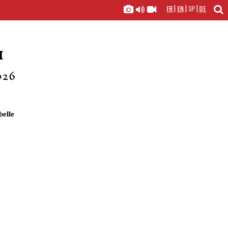
FR
|
EN
|
SP
|
DE
I
026
elle