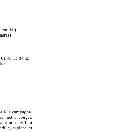
d’emploi)
laires)
 01 40 13 84 65,
8h30
te à la campagne.
 se met à bouger.
vant nous et font
ndille, explose, et