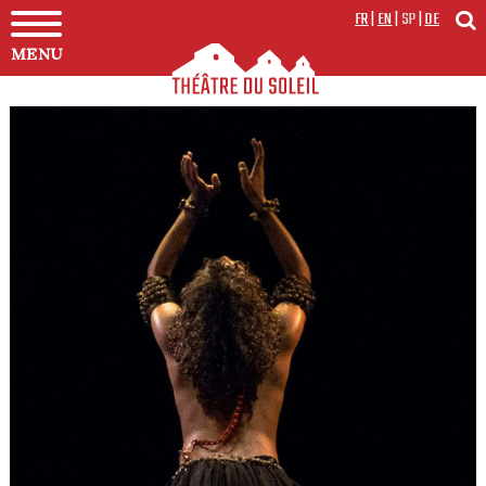
FR
|
EN
|
SP
|
DE
MENU