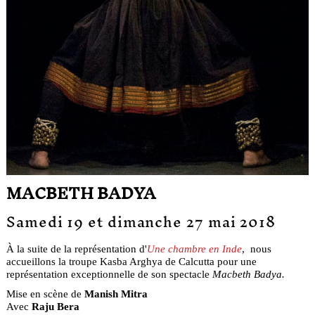
MACBETH BADYA
Samedi 19 et dimanche 27 mai 2018
À la suite de la représentation d'
Une chambre en Inde
, nous
accueillons la troupe Kasba Arghya de Calcutta pour une
représentation exceptionnelle de son spectacle
Macbeth Badya.
Mise en scène de
Manish Mitra
Avec
Raju Bera