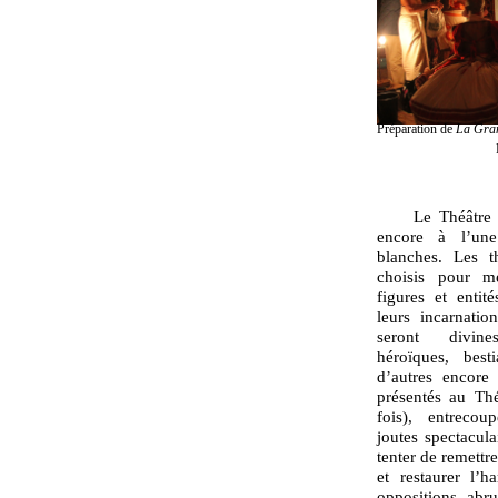
Préparation de
La Gra
Le Théâtre du 
encore à l’une
blanches. Les t
choisis pour me
figures et enti
leurs incarnatio
seront divine
héroïques, best
d’autres encore 
présentés au Thé
fois), entrecoup
joutes spectacula
tenter de remettre
et restaurer l’
oppositions abru