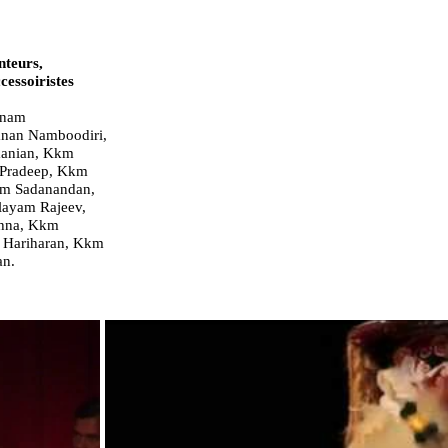
nteurs,
cessoiristes
anam
anan Namboodiri,
manian, Kkm
 Pradeep, Kkm
nam Sadanandan,
ayam Rajeev,
shna, Kkm
 Hariharan, Kkm
an.