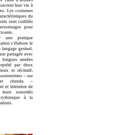
acrent leur vie à
ues. Les costumes
ractéristiques du
ents sont codifiés
personnages pour
ivants.
ur une pratique
ation s’élabore le
u langage gestuel.
eur partagée avec
e longues années
erprété par deux
eux et récitatif,
ssionnistes – sur
 et chenda –
 et intention de
 leurs sonorités
t rythmique à la
ations.