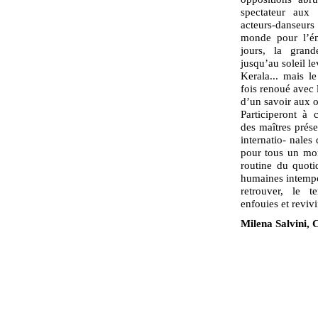
spectateur aux
acteurs-danseu
monde pour l’ém
jours, la grand
jusqu’au soleil l
Kerala... mais l
fois renoué avec l
d’un savoir aux o
Participeront à 
des maîtres prése
internatio- nale
pour tous un mom
routine du quoti
humaines intempor
retrouver, le 
enfouies et reviv
Milena Salvini,