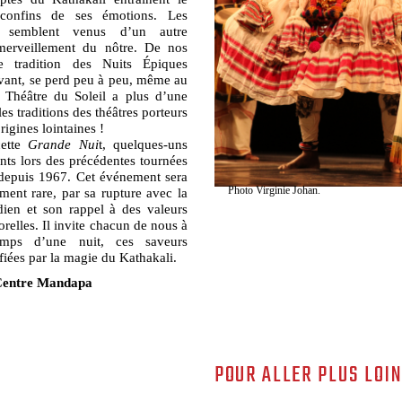
 confins de ses émotions. Les
rs semblent venus d’un autre
erveillement du nôtre. De nos
e tradition des Nuits Épiques
evant, se perd peu à peu, même au
e Théâtre du Soleil a plus d’une
es traditions des théâtres porteurs
rigines lointaines !
cette
Grande Nui
t, quelques-uns
nts lors des précédentes tournées
s depuis 1967. Cet événement sera
ent rare, par sa rupture avec la
Photo Virginie Johan.
dien et son rappel à des valeurs
elles. Il invite chacun de nous à
temps d’une nuit, ces saveurs
ifiées par la magie du Kathakali.
 Centre Mandapa
POUR ALLER PLUS LOI