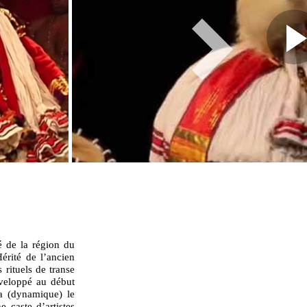
é de la région du
érité de l’ancien
 rituels de transe
éveloppé au début
a (dynamique) le
e caste d’artistes