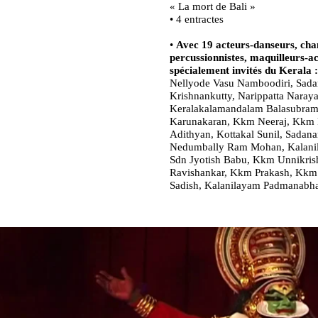
« La mort de Bali »
• 4 entractes
•
Avec 19 acteurs-danseurs, cha
percussionnistes, maquilleurs-ac
spécialement invités du Kerala :
Nellyode Vasu Namboodiri, Sad
Krishnankutty, Narippatta Naray
Keralakalamandalam Balasubra
Karunakaran, Kkm Neeraj, Kkm
Adithyan, Kottakal Sunil, Sada
Nedumbally Ram Mohan, Kalanil
Sdn Jyotish Babu, Kkm Unnikri
Ravishankar, Kkm Prakash, Kkm
Sadish, Kalanilayam Padmanabh