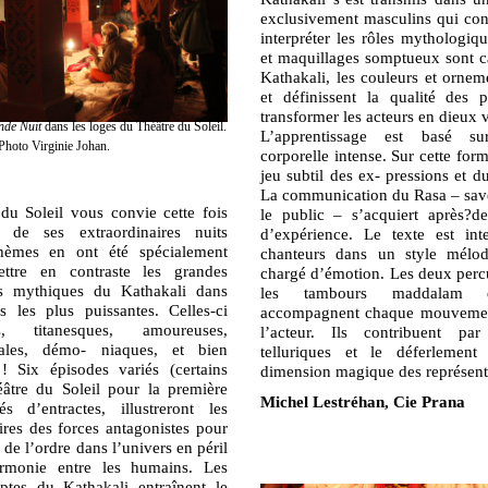
exclusivement masculins qui cons
interpréter les rôles mythologiq
et maquillages somptueux sont ca
Kathakali, les couleurs et ornem
et définissent la qualité des 
transformer les acteurs en dieux v
nde Nuit
dans les loges du Théâtre du Soleil.
L’apprentissage est basé s
Photo Virginie Johan.
corporelle intense. Sur cette form
jeu subtil des ex- pressions et d
La communication du Rasa – sav
Soleil vous convie cette fois
le public – s’acquiert après?d
 de ses extraordinaires nuits
d’expérience. Le texte est int
hèmes en ont été spécialement
chanteurs dans un style mélodi
ttre en contraste les grandes
chargé d’émotion. Les deux percu
tés mythiques du Kathakali dans
les tambours maddalam
ns les plus puissantes. Celles-ci
accompagnent chaque mouvement
s, titanesques, amoureuses,
l’acteur. Ils contribuent par
iales, démo- niaques, et bien
telluriques et le déferlemen
! Six épisodes variés (certains
dimension magique des représent
âtre du Soleil pour la première
Michel Lestréhan, Cie Prana
és d’entractes, illustreront les
ires des forces antagonistes pour
 de l’ordre dans l’univers en péril
harmonie entre les humains. Les
ptes du Kathakali entraînent le