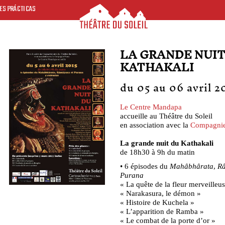
ES PRÁCTICAS
LA GRANDE NUIT
KATHAKALI
du 05 au 06 avril 2
Le Centre Mandapa
accueille au Théâtre du Soleil
en association avec la
Compagnie
La grande nuit du Kathakali
de 18h30 à 9h du matin
• 6 épisodes du
Mahâbhârata
,
R
Purana
« La quête de la fleur merveilleu
« Narakasura, le démon »
« Histoire de Kuchela »
« L’apparition de Ramba »
« Le combat de la porte d’or »