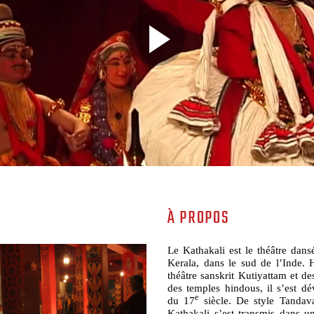
À PROPOS
Le Kathakali est le théâtre dans
Kerala, dans le sud de l’Inde. H
théâtre sanskrit Kutiyattam et des
des temples hindous, il s’est d
e
du 17
siècle. De style Tandav
Kathakali s’est transmis dans un