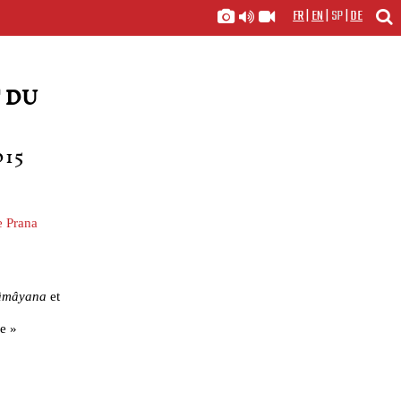
FR
|
EN
|
SP
|
DE
 DU
015
 Prana
âmâyana
et
se »