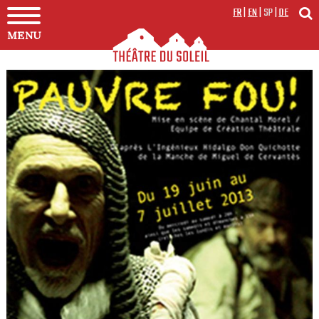
FR
|
EN
|
SP
|
DE
MENU