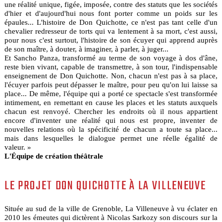
une réalité unique, figée, imposée, contre des statuts que les sociétés
d'hier et d'aujourd'hui nous font porter comme un poids sur les
épaules... L'histoire de Don Quichotte, ce n'est pas tant celle d'un
chevalier redresseur de torts qui va lentement à sa mort, c'est aussi,
pour nous c'est surtout, l'histoire de son écuyer qui apprend auprès
de son maître, à douter, à imaginer, à parler, à juger...
Et Sancho Panza, transformé au terme de son voyage à dos d'âne,
reste bien vivant, capable de transmettre, à son tour, l'indispensable
enseignement de Don Quichotte. Non, chacun n'est pas à sa place,
l'écuyer parfois peut dépasser le maître, pour peu qu'on lui laisse sa
place... De même, l'équipe qui a porté ce spectacle s'est transformée
intimement, en remettant en cause les places et les statuts auxquels
chacun est renvoyé. Chercher les endroits où il nous appartient
encore d'inventer une réalité qui nous est propre, inventer de
nouvelles relations où la spécificité de chacun a toute sa place...
mais dans lesquelles le dialogue permet une réelle égalité de
valeur. »
L'Équipe de création théâtrale
LE PROJET DON QUICHOTTE À LA VILLENEUVE
Située au sud de la ville de Grenoble, La Villeneuve à vu éclater en
2010 les émeutes qui dictèrent à Nicolas Sarkozy son discours sur la