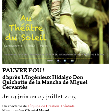
PAUVRE FOU !
d'après L'Ingénieux Hidalgo Don
Quichotte de la Mancha de Miguel
Cervantès
du 19 juin au 07 juillet 2013
Un spectacle de
l'Équipe de Création Théâtrale
Mise en scène
Chantal Morel