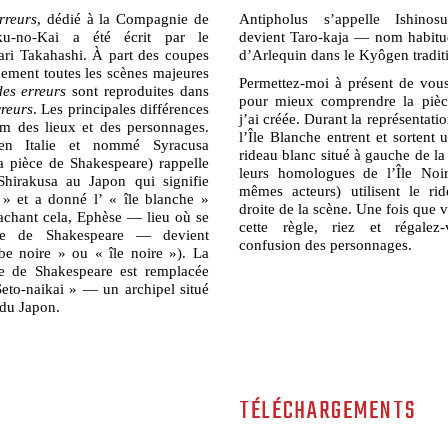
rreurs
, dédié à la Compagnie de
Antipholus s’appelle Ishino
u-no-Kai a été écrit par le
devient Taro-kaja — nom habitue
ari Takahashi. À part des coupes
d’Arlequin dans le Kyôgen tradit
uement toutes les scènes majeures
Permettez-moi à présent de vou
es erreurs
sont reproduites dans
pour mieux comprendre la pièc
reurs
. Les principales différences
j’ai créée. Durant la représentati
m des lieux et des personnages.
l’Île Blanche entrent et sortent
en Italie et nommé Syracusa
rideau blanc situé à gauche de la
a pièce de Shakespeare) rappelle
leurs homologues de l’Île Noir
hirakusa au Japon qui signifie
mêmes acteurs) utilisent le ri
» et a donné l’ « île blanche »
droite de la scène. Une fois que
Sachant cela, Ephèse — lieu où se
cette règle, riez et régalez
ce de Shakespeare — devient
confusion des personnages.
e noire » ou « île noire »). La
e de Shakespeare est remplacée
Seto-naikai » — un archipel situé
t du Japon.
TÉLÉCHARGEMENTS