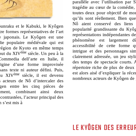
parallèle avec l’utilisation par
tragédie au cœur de la comédie,
toutes deux pour objectif de mon
qu’ils sont réellement. Bien qu
Nô aient conservé des liens 
Bunraku et le Kabuki, le Kyôgen
popularité grandissante du Kyô
tre formes représentatives de l’art
représentations indépendantes de
que japonais. Le Kyôgen est une
phénomène est largement 
e populaire médiévale qui est
accessibilité de cette forme
 région de Kyoto en même temps
intrigue et des personnages si
ème
ébut du XIV
siècle. Un peu à la
clairement adressée, un jeu styli
ommedia dell’arte en Italie, il
des temps de spectacle courts. 
origine d’une forme improvisée
répertoire riche de plus de deux c
sans texte ni auteur défini. Puis,
est alors aisé d’expliquer la ré
ème
 du XIV
siècle, il est devenu
nombreux acteurs de Kyôgen de 
s acteurs de Nô d’intercaler des
en entre les cinq pièces de
ement, combinant ainsi deux
contrastées, l’acteur principal des
 s’est mis à
LE KYÔGEN DES ERREU