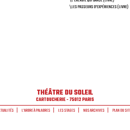
\L'ENERGIE QUI DANSE (LIVRE)
\LES PASSEURS D'EXPÉRIENCES (LIVRE)
THÉÂTRE DU SOLEIL
CARTOUCHERIE - 75012 PARIS
CTUALITÉS
L'ARBRE À PALABRES
LES STAGES
NOS ARCHIVES
PLAN DU SIT