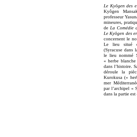
Le Kyôgen des e
Kyôgen Mansak
professeur Yasun
mineures, pratiq
de
La Comédie d
Le Kyôgen des er
concernent le no
Le lieu situé 
(Syracuse dans l
le lieu nommé S
« herbe blanche 
dans l’histoire. 
déroule la piè
Kurokusa (« herb
mer Méditerrané
par l’archipel « 
dans la partie es