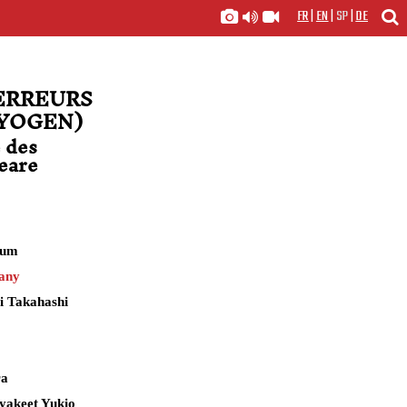
FR
|
EN
|
SP
|
DE
ERREURS
KYOGEN)
 des
eare
ium
any
i Takahashi
a
ra
akeet Yukio