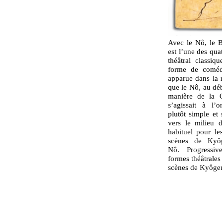
Avec le Nô, le 
est l’une des qua
théâtral classi
forme de comédi
apparue dans la
que le Nô, au d
manière de la C
s’agissait à l’
plutôt simple et 
vers le milieu
habituel pour le
scènes de Kyôg
Nô. Progressiv
formes théâtrales 
scènes de Kyôgen