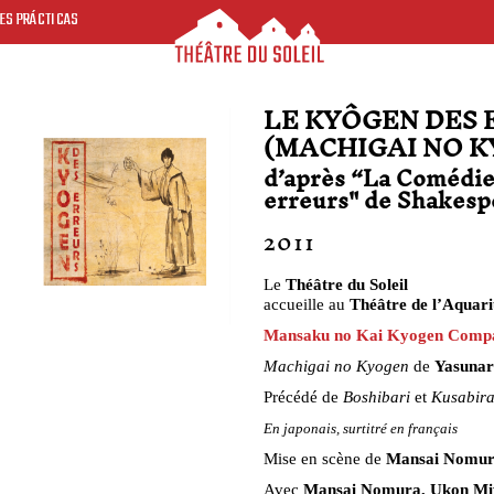
ES PRÁCTICAS
LE KYÔGEN DES 
(MACHIGAI NO 
d’après “La Comédie
erreurs" de Shakesp
2011
Le
Théâtre du Soleil
accueille au
Théâtre de l’Aquar
Mansaku no Kai Kyogen Comp
Machigai no Kyogen
de
Yasunar
Précédé de
Boshibari
et
Kusabir
En japonais, surtitré en français
Mise en scène de
Mansai Nomu
Avec
Mansai Nomura, Ukon Miy