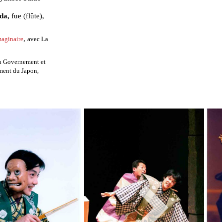
uda,
fue (flûte),
,
maginaire
avec La
n Governement et
ment du Japon,