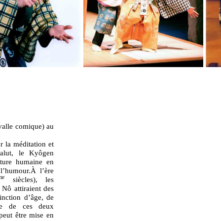
ervalle comique) au
r la méditation et
alut, le Kyôgen
ature humaine en
l’humour.À l’ère
me
siècles), les
Nô attiraient des
tinction d’âge, de
ine de ces deux
 peut être mise en