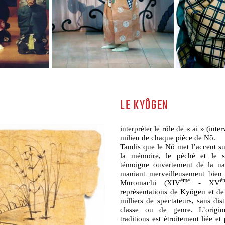
LE KYÔGEN
interpréter le rôle de « ai » (int
milieu de chaque pièce de Nô.
Tandis que le Nô met l’accent su
la mémoire, le péché et le s
témoigne ouvertement de la n
maniant merveilleusement bien 
ème
è
Muromachi (XIV
- XV
représentations de Kyôgen et de 
milliers de spectateurs, sans dis
classe ou de genre. L’orig
traditions est étroitement liée et