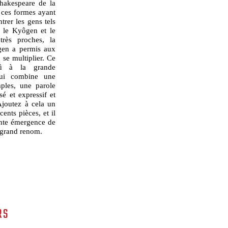
 Shakespeare de la
 ces formes ayant
trer les gens tels
e le Kyôgen et le
très proches, la
gen a permis aux
 se multiplier. Ce
dû à la grande
 qui combine une
mples, une parole
sé et expressif et
Ajoutez à cela un
ents pièces, et il
cente émergence de
grand renom.
RS