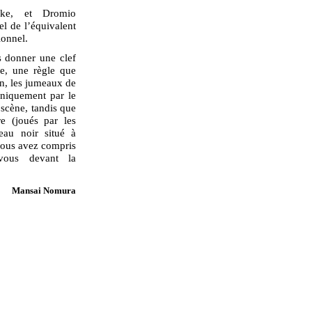
suke, et Dromio
l de l’équivalent
ionnel.
s donner une clef
e, une règle que
on, les jumeaux de
 uniquement par le
 scène, tandis que
e (joués par les
deau noir situé à
 vous avez compris
-vous devant la
Mansai Nomura