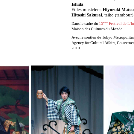
Ishida
Et les musiciens
Hiyoruki Mats
Hitoshi Sakurai
, taiko (tambour)
ème
Dans le cadre du
15
Festival de L’I
Maison des Cultures du Monde.
Avec le soutien de Tokyo Metropolita
Agency for Cultural Affairs, Gouverne
2010.